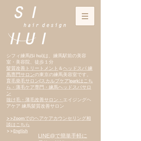
シフィ練馬(Si hui)は、
練
馬駅前の美容
室・美容院、徒歩１分
髪質改善トリートメント
＆
ヘッドスパ 練
馬専門サロン
の東京の練馬美容室です。
育毛発毛サロン(スカルプケア)parkはこち
ら・薄毛ケア専門・練馬ヘッドスパサロ
ン
抜け毛・薄毛改善サロン・
エイジングヘ
アケア 練馬髪質改善サロン
>>Zoomでのヘアケアカウンセリング相
談はこちら
>>
English
LINE@で簡単手軽に