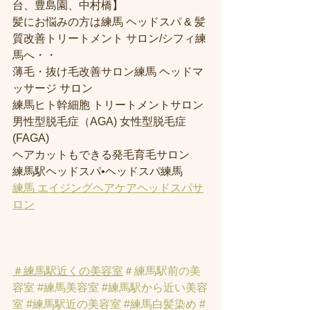
台、豊島園、中村橋】
髪にお悩みの方は練馬 ヘッドスパ & 髪
質改善トリートメント サロン/シフィ練
馬へ・・
薄毛・抜け毛改善サロン練馬 ヘッドマ
ッサージ サロン
練馬ヒト幹細胞 トリートメントサロン
男性型脱毛症（AGA) 女性型脱毛症 
(FAGA)
ヘアカットもできる発毛育毛サロン
練馬駅ヘッドスパ•ヘッドスパ練馬
練馬 エイジングヘアケアヘッドスパサ
ロン
＃練馬駅近くの美容室
＃練馬駅前の美
容室
#練馬美容室
#練馬駅から近い美容
室
#練馬駅近の美容室
#練馬白髪染め
#