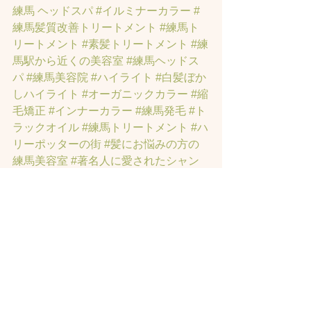
練馬 ヘッドスパ
#イルミナーカラー
#
練馬髪質改善トリートメント
#練馬ト
リートメント
#素髪トリートメント
#練
馬駅から近くの美容室
#練馬ヘッドス
パ
#練馬美容院
#ハイライト
#白髪ぼか
しハイライト
#オーガニックカラー
#縮
毛矯正
#インナーカラー
#練馬発毛
#ト
ラックオイル
#練馬トリートメント
#ハ
リーポッターの街
#髪にお悩みの方の
練馬美容室
#著名人に愛されたシャン
プーとヘッドスパのお店
#ヘッドスパ
練馬
#練馬ヘッドマッサージ
#練馬美容
室
#エイジングケア
#エイジング毛
#ア
ンチエイジング
#男性型脱毛症
#練馬
AGA
#女性型脱毛症
#練馬FAGA
 #練馬
薄毛
#練馬駅前のヘッドスパサロン
#練
馬エイジングケアサロン
#練馬駅前の
エイジングケアサロン
#ヘッドスパ練
馬駅
#練馬美容室
#エイジングヘア練