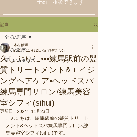
予約・相談できます
記事
全ての記事
木村信輝
全ての記事
2024年11月22日
読了時間: 3分
久しぶりに•••練馬駅前の髪
新しいカタログ
質トリートメント&エイジ
ングヘアケア•ヘッドスパ
練馬専門サロン/練馬美容
室シフィ(sihui)
更新日：
2024年11月23日
こんにちは、練馬駅前の髪質トリート
メント&ヘッドスパ練馬専門サロン/練
馬美容室シフィ(sihui)です。