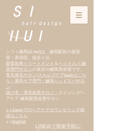
シフィ練馬(Si hui)は、
練
馬駅前の美容
室・美容院、徒歩１分
髪質改善トリートメント
＆
ヘッドスパ 練
馬専門サロン
の東京の練馬美容室です。
育毛発毛サロン(スカルプケア)parkはこち
ら・薄毛ケア専門・練馬ヘッドスパサロ
ン
抜け毛・薄毛改善サロン・
エイジングヘ
アケア 練馬髪質改善サロン
>>Zoomでのヘアケアカウンセリング相
談はこちら
>>
English
LINE@で簡単手軽に