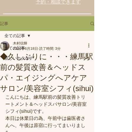
予約・相談できます
記事
全ての記事
木村信輝
全ての記事
2024年6月18日
読了時間: 3分
◆久しぶりに・・・練馬駅
新しいカタログ
前の髪質改善＆ヘッドス
パ・エイジングへアケア
サロン/美容室シフィ(sihui)
こんにちは、練馬駅前の髪質改善トリ
ートメント＆ヘッドスパサロン/美容室
シフィ(sihui)です。
本日は休業日の為、午前中は歯医者さ
んへ、午後は原宿に行ってまいりまし