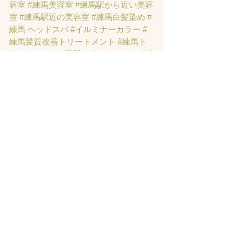
容室
#練馬美容室
#練馬駅から近い美容
室
#練馬駅近の美容室
#練馬白髪染め
#
練馬 ヘッドスパ
#イルミナーカラー
#
練馬髪質改善トリートメント
#練馬ト
リートメント
#素髪トリートメント
#練
馬駅から近くの美容室
#練馬ヘッドス
パ
#練馬美容院
 ＃ハイライト 
#白髪ぼ
かしハイライト
 ＃オーガニックカラー 
#縮毛矯正
#インナーカラー
#練馬発毛
#トラックオイル
#練馬トリートメント
#ハリーポッターの街
#髪にお悩みの方
の練馬美容室
#著名人に愛されたシャ
ンプーとヘッドスパのお店
#ヘッドス
パ練馬
#練馬ヘッドマッサージ
#練馬美
容室
#エイジングケア
#エイジング毛
#
アンチエイジング
#男性型脱毛症
#練馬
AGA
#女性型脱毛症
#練馬FAGA
 #練馬
薄毛
#練馬駅前のヘッドスパサロン
#練
馬エイジングケアサロン
#練馬駅前の