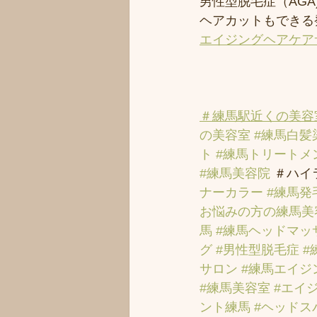
男性型脱毛症（AGA)
ヘアカットもできる
エイジングヘアケア
＃練馬駅近くの美容
の美容室
#練馬白髪
ト
#練馬トリートメ
#練馬美容院
 ＃ハイ
ナーカラー
#練馬発
お悩みの方の練馬美
馬
#練馬ヘッドマッ
グ
#男性型脱毛症
#
サロン
#練馬エイジ
#練馬美容室
#エイ
ント練馬
#ヘッドス