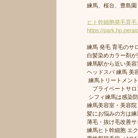
練馬、桜台、豊島園
ヒト幹細胞発毛育毛 
https://park.hp.perai
練馬 発毛 育毛のサロ
白髪染めカラー剤が
練馬駅から近い美容室シ
ヘッドスパ 練馬 美
 練馬トリートメン
　プライベートサロ
 シフィ練馬は感染
練馬美容室・美容院
髪にお悩みの方は練馬
薄毛・抜け毛改善サ
練馬ヒト幹細胞 エ