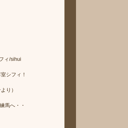
sihui 
容室シフィ！
より） 
ィ練馬へ・・