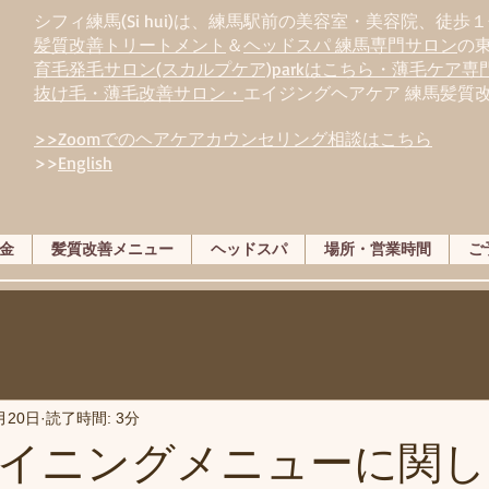
シフィ練馬(Si hui)は、
練
馬駅前の美容室・美容院、徒歩１
髪質改善トリートメント
＆
ヘッドスパ 練馬専門サロン
の
育毛発毛サロン(スカルプケア)parkはこちら・薄毛ケア
抜け毛・薄毛改善サロン・
エイジングヘアケア 練馬髪質
>>Zoomでのヘアケアカウンセリング相談はこちら
>>
English
金
髪質改善メニュー
ヘッドスパ
場所・営業時間
ご
月20日
読了時間: 3分
イニングメニューに関し