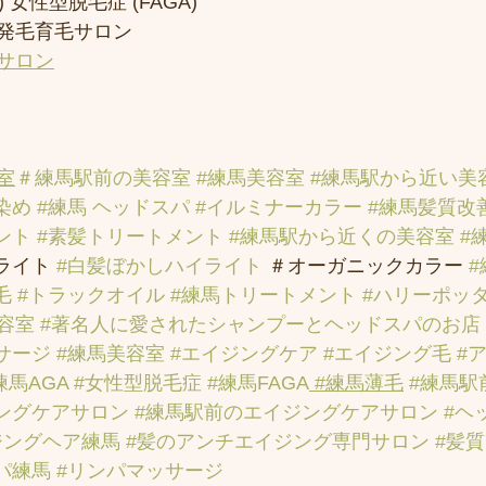
 女性型脱毛症 (FAGA)
発毛育毛サロン
サロン
室
＃練馬駅前の美容室
#練馬美容室
#練馬駅から近い美
染め
#練馬 ヘッドスパ
#イルミナーカラー
#練馬髪質改
ント
#素髪トリートメント
#練馬駅から近くの美容室
#
ライト 
#白髪ぼかしハイライト
 ＃オーガニックカラー 
毛
#トラックオイル
#練馬トリートメント
#ハリーポッ
容室
#著名人に愛されたシャンプーとヘッドスパのお店
サージ
#練馬美容室
#エイジングケア
#エイジング毛
#
練馬AGA
#女性型脱毛症
#練馬FAGA
 #練馬薄毛
#練馬駅
ングケアサロン
#練馬駅前のエイジングケアサロン
#ヘ
ジングヘア練馬
#髪のアンチエイジング専門サロン
#髪
パ練馬
#リンパマッサージ