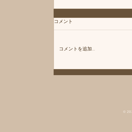
「次回は」練馬髪質改善トリ
コメント
ートメント＆エイジングヘア
ケア・ヘッドスパ練馬専門サ
こんにちは、練馬髪質改善トリー
ロン/練馬美容室、練馬美容院
トメント＆ヘッドスパ練馬専門サ
シフィ(sihui)
コメントを追加…
ロン/練馬美容室、練馬美容院シ
フィ(sihui)です。 次回の休業日は
8/12とさせていただきます。 よ
ろしくお願いいたします。 髪に
お悩みの方やお困りの場合は練馬
駅北口から近い駅近の美容室「髪
質改善トリートメント & 練馬ヘ
ッドスパ専門店」美容室シフィ練
馬までご相談くださいませ。 髪
© 
質改善トリートメント&練馬ヘッ
ドスパ サロン 練馬の美