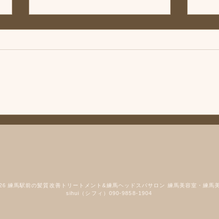
◆「お知らせ」練馬髪質改善
トリートメント＆エイジング
ヘアケア・ヘッドスパ練馬専
こんにちは、練馬髪質改善トリー
門サロン/練馬美容室、練馬美
トメント＆ヘッドスパ練馬専門サ
容院シフィ(sihui)
ロン/練馬美容室、練馬美容院シ
フィ(sihui)です。 当サロンのヘア
ケア商品をいつもご購入いただい
◆「
ているお客様にお知らせです❗️ 商
改善
品メーカー様の方が夏季休暇に入
ング
ります。 その為、一時シャンプ
馬専
ーやトリートメントなどがお渡し
馬美容
できなかったり、購入などができ
なくなってしまします。 是非、
2026 練馬駅前の髪質改善トリートメント&練馬ヘッドスパサロン 練馬美容室・練馬
購入される方や必要な方はお早め
sihui（シフィ）090-9858-1904
にご連絡下さい。 宜しくお