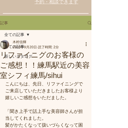
予約・相談できます
記事
全ての記事
木村信輝
全ての記事
2019年9月20日
読了時間: 2分
リファイニグのお客様の
新しいカタログ
ご感想！！練馬駅近の美容
室シフィ練馬/sihui
こんにちは、先日、リファイニングで
ご来店していただきましたお客様より
嬉しいご感想をいただました。
「聞き上手で話上手な美容師さんが担
当してくれました。
髪がかたくなって扱いづらくなって困