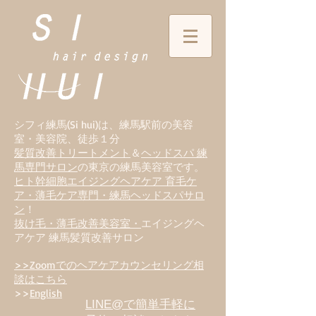
シフィ練馬(Si hui)は、
練
馬駅前の美容
室・美容院、徒歩１分
髪質改善トリートメント
＆
ヘッドスパ 練
馬専門サロン
の東京の練馬美容室です。
ヒト幹細胞エイジングヘアケア 育毛ケ
ア・薄毛ケア専門・練馬ヘッドスパサロ
ン
！
抜け毛・薄毛改善美容室・
エイジングヘ
アケア 練馬髪質改善サロン
>>Zoomでのヘアケアカウンセリング相
談はこちら
>>
English
LINE@で簡単手軽に