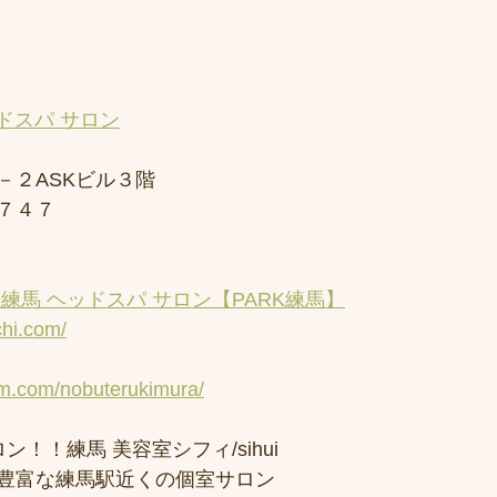
ドスパ サロン
－２ASKビル３階
７４７
練馬 ヘッドスパ サロン【PARK練馬】
chi.com/
am.com/nobuterukimura/
ン！！練馬 美容室シフィ/sihui 
豊富な練馬駅近くの個室サロン