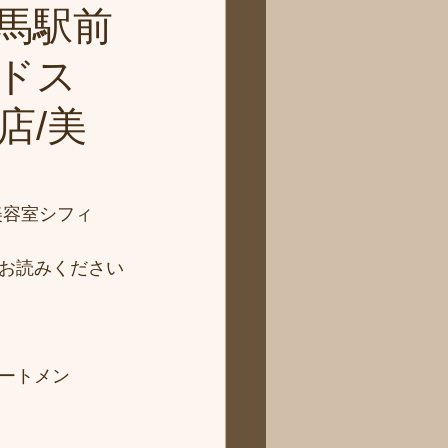
馬駅前
ドス
店/美
美容室シフィ
お読みください
ートメン