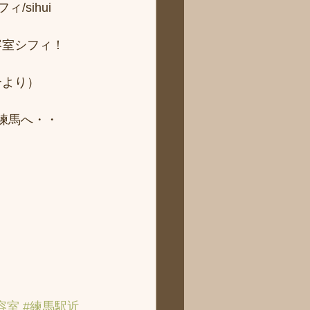
sihui 
容室シフィ！
より） 
ィ練馬へ・・
容室
#練馬駅近