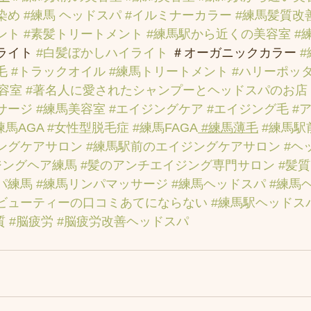
染め
#練馬 ヘッドスパ
#イルミナーカラー
#練馬髪質改
ント
#素髪トリートメント
#練馬駅から近くの美容室
#
ライト 
#白髪ぼかしハイライト
 ＃オーガニックカラー 
毛
#トラックオイル
#練馬トリートメント
#ハリーポッ
容室
#著名人に愛されたシャンプーとヘッドスパのお店
サージ
#練馬美容室
#エイジングケア
#エイジング毛
#
練馬AGA
#女性型脱毛症
#練馬FAGA
 #練馬薄毛
#練馬駅
ングケアサロン
#練馬駅前のエイジングケアサロン
#ヘ
ジングヘア練馬
#髪のアンチエイジング専門サロン
#髪
パ練馬
#練馬リンパマッサージ
#練馬ヘッドスパ
#練馬
ビューティーの口コミあてにならない
#練馬駅ヘッドス
質
#脳疲労
#脳疲労改善ヘッドスパ