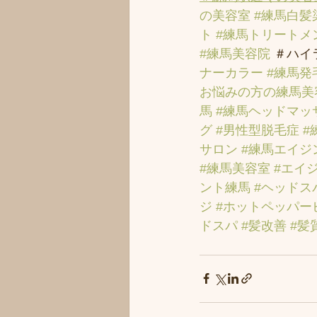
の美容室
#練馬白髪
ト
#練馬トリートメ
#練馬美容院
 ＃ハイ
ナーカラー
#練馬発
お悩みの方の練馬美
馬
#練馬ヘッドマッ
グ
#男性型脱毛症
#
サロン
#練馬エイジ
#練馬美容室
#エイ
ント練馬
#ヘッドス
ジ
#ホットペッパー
ドスパ
#髪改善
#髪