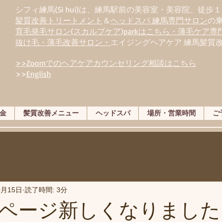
シフィ練馬(Si hui)は、
練
馬駅前の美容室・美容院、徒歩１
髪質改善トリートメント
＆
ヘッドスパ 練馬専門サロン
の
育毛発毛サロン(スカルプケア)parkはこちら・薄毛ケア
抜け毛・薄毛改善サロン・
エイジングヘアケア 練馬髪質
>>Zoomでのヘアケアカウンセリング相談はこちら
>>
English
金
髪質改善メニュー
ヘッドスパ
場所・営業時間
ご
0月15日
読了時間: 3分
ページ新しくなりました