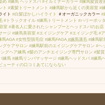
染め
#練馬 ヘッドスパ
#イルミナーカラー
#練馬髪質改
ント
#素髪トリートメント
#練馬駅から近くの美容室
#
ライト 
#白髪ぼかしハイライト
 ＃オーガニックカラー 
毛
#トラックオイル
#練馬トリートメント
#ハリーポッ
容室
#著名人に愛されたシャンプーとヘッドスパのお店
サージ
#練馬美容室
#エイジングケア
#エイジング毛
#
練馬AGA
#女性型脱毛症
#練馬FAGA
 #練馬薄毛
#練馬駅
ングケアサロン
#練馬駅前のエイジングケアサロン
#ヘ
ジングヘア練馬
#髪のアンチエイジング専門サロン
#髪
パ練馬
#練馬リンパマッサージ
#練馬ヘッドスパ
#練馬
ビューティの口コミあてにならない