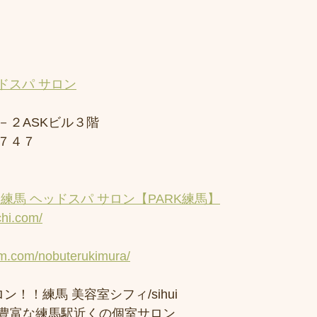
ドスパ サロン
－２ASKビル３階
７４７
練馬 ヘッドスパ サロン【PARK練馬】
chi.com/
am.com/nobuterukimura/
ン！！練馬 美容室シフィ/sihui 
豊富な練馬駅近くの個室サロン