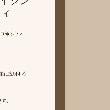
イジン
フィ
美容室シフィ
単に説明する
ます。
。