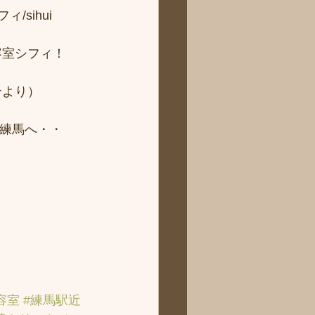
sihui 
容室シフィ！
より） 
ィ練馬へ・・
容室
#練馬駅近