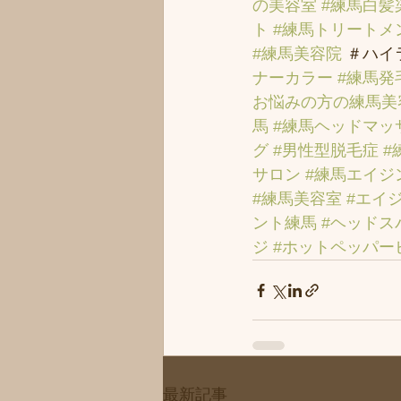
の美容室
#練馬白髪
ト
#練馬トリートメ
#練馬美容院
 ＃ハイ
ナーカラー
#練馬発
お悩みの方の練馬美
馬
#練馬ヘッドマッ
グ
#男性型脱毛症
#
サロン
#練馬エイジ
#練馬美容室
#エイ
ント練馬
#ヘッドス
ジ
#ホットペッパー
最新記事