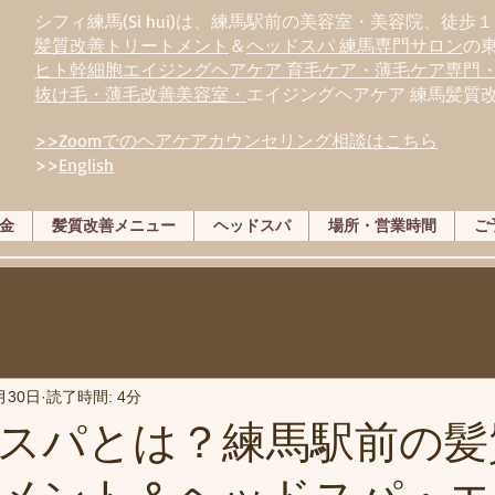
シフィ練馬(Si hui)は、
練
馬駅前の美容室・美容院、徒歩１
髪質改善トリートメント
＆
ヘッドスパ 練馬専門サロン
の
ヒト幹細胞エイジングヘアケア 育毛ケア・薄毛ケア専門
抜け毛・薄毛改善美容室・
エイジングヘアケア 練馬髪質
>>Zoomでのヘアケアカウンセリング相談はこちら
>>
English
金
髪質改善メニュー
ヘッドスパ
場所・営業時間
ご
月30日
読了時間: 4分
スパとは？練馬駅前の髪