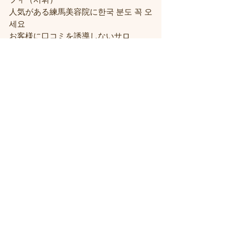
人気がある練馬美容院に한국 분도 꼭 오
세요 
お客様に口コミを誘導しないサロ
ン！！練馬駅近・駅前の美容室シフィ
練馬/sihui
＃練馬駅近くの美容室
＃練馬駅前の美
容室
#練馬美容室
#練馬駅から近い美容
室
#練馬駅近の美容室
#練馬白髪染め
#
練馬ヘッドスパ
#イルミナーカラー
#練
馬髪質改善トリートメント
#練馬トリ
ートメント
#素髪トリートメント