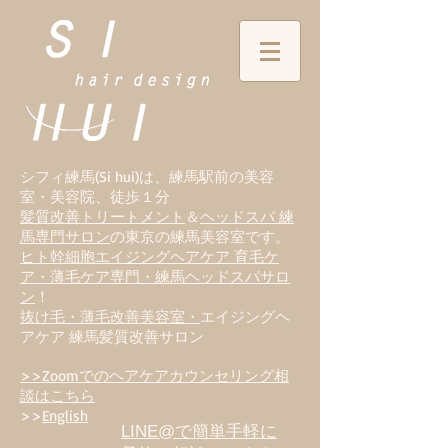
シフィ練馬(Si hui)は、
練
馬駅前の美容
室・美容院、徒歩１分
髪質改善トリートメント
＆
ヘッドスパ 練
馬専門サロン
の東京の練馬美容室です。
ヒト幹細胞エイジングヘアケア 育毛ケ
ア・薄毛ケア専門・練馬ヘッドスパサロ
ン
！
抜け毛・薄毛改善美容室・
エイジングヘ
アケア 練馬髪質改善サロン
>>Zoomでのヘアケアカウンセリング相
談はこちら
>>
English
LINE@で簡単手軽に