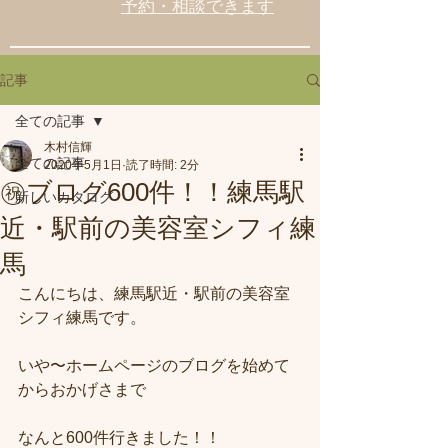
予約・相談できます
記事
全ての記事
木村信輝
全ての記事
2020年5月1日
読了時間: 2分
㊗️ブログ600件！！練馬駅
新しいカタログ
近・駅前の美容室シフィ練
馬
こんにちは、練馬駅近・駅前の美容室
シフィ練馬です。
いや〜ホームページのブログを始めて
からおかげさまで
なんと600件行きました！！