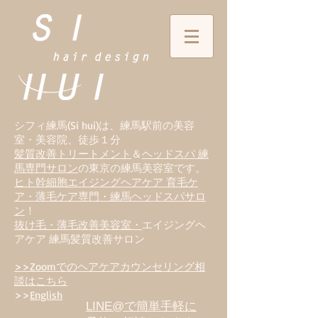
シフィ練馬(Si hui)は、
練
馬駅前の美容
室・美容院、徒歩１分
髪質改善トリートメント
＆
ヘッドスパ 練
馬専門サロン
の東京の練馬美容室です。
ヒト幹細胞エイジングヘアケア 育毛ケ
ア・薄毛ケア専門・練馬ヘッドスパサロ
ン
！
抜け毛・薄毛改善美容室・
エイジングヘ
アケア 練馬髪質改善サロン
>>Zoomでのヘアケアカウンセリング相
談はこちら
>>
English
LINE@で簡単手軽に