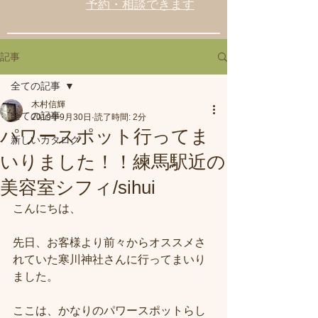
予約・相談できます
記事
全ての記事
木村信輝
全ての記事
2019年9月30日
読了時間: 2分
パワースポット行ってま
新しいカタログ
いりました！！練馬駅近の
美容室シフィ/sihui
こんにちは、
先日、お客様より前々からオススメさ
れていた寒川神社さんに行ってまいり
ました。
ここは、かなりのパワースポットらし