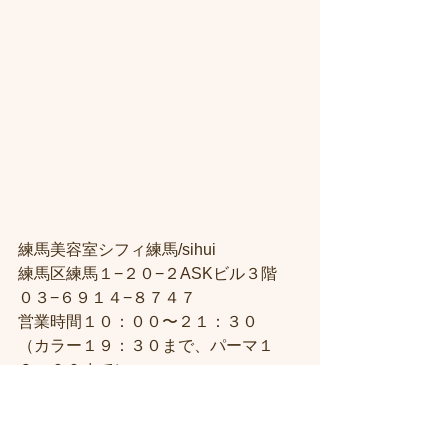
練馬美容室シフィ練馬/sihui
練馬区練馬１−２０−２ASKビル３階
０３−６９１４−８７４７
営業時間１０：００〜２１：３０
（カラー１９：３０まで、パーマ１
９：００まで）
美容室が苦手な方のためのサロン美容
室練馬シフィ/sihui
リピータが多い練馬サロン練馬駅から