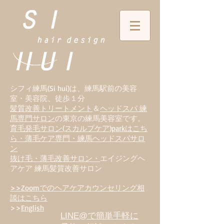
シフィ練馬(Si hui)は、
練
馬駅前の美容
室・美容院、徒歩１分
髪質改善トリートメント
＆
ヘッドスパ 練
馬専門サロン
の東京の練馬美容室です。
育毛発毛サロン(スカルプケア)parkはこち
ら・薄毛ケア専門・練馬ヘッドスパサロ
ン
抜け毛・薄毛改善サロン・
エイジングヘ
アケア 練馬髪質改善サロン
>>Zoomでのヘアケアカウンセリング相
談はこちら
>>
English
LINE@で簡単手軽に