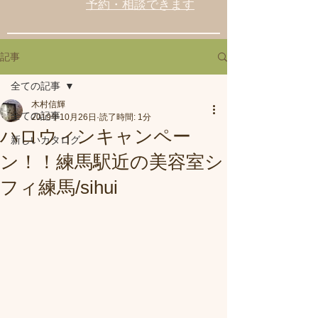
予約・相談できます
記事
全ての記事
木村信輝
全ての記事
2019年10月26日
読了時間: 1分
ハロウィンキャンペー
新しいカタログ
ン！！練馬駅近の美容室シ
フィ練馬/sihui