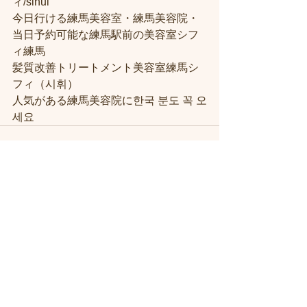
ィ/sihui
今日行ける練馬美容室・練馬美容院・
当日予約可能な練馬駅前の美容室シフ
ィ練馬
髪質改善トリートメント美容室練馬シ
フィ（시휘）
人気がある練馬美容院に한국 분도 꼭 오
세요
すべて表示
最新記事