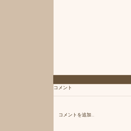
◆「お知らせ」練馬髪質改善
コメント
トリートメント＆エイジング
ヘアケア・ヘッドスパ練馬専
こんにちは、練馬髪質改善トリー
門サロン/練馬美容室、練馬美
トメント＆ヘッドスパ練馬専門サ
容院シフィ(sihui)
コメントを追加…
ロン/練馬美容室、練馬美容院シ
フィ(sihui)です。 当サロンのヘア