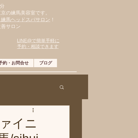
分
東京の練馬美容室です。
・練馬ヘッドスパサロン
！
改善サロン
LINE@で簡単手軽に
予約・相談できます
予約・お問合せ
ブログ
ァイニ