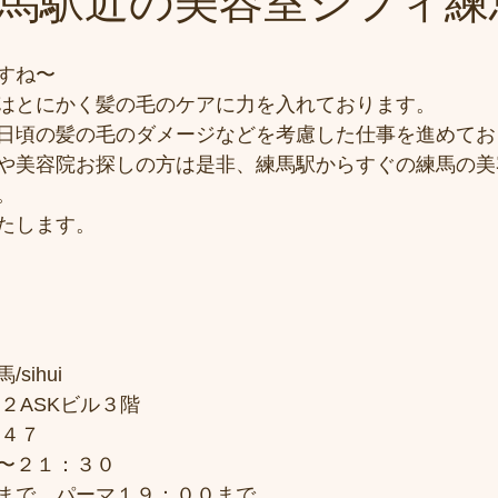
馬駅近の美容室シフィ練馬/s
すね〜
はとにかく髪の毛のケアに力を入れております。
日頃の髪の毛のダメージなどを考慮した仕事を進めてお
や美容院お探しの方は是非、練馬駅からすぐの練馬の美
。
たします。
sihui
２ASKビル３階
７４７
〜２１：３０
まで、パーマ１９：００まで