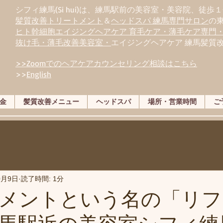
シフィ練馬(Si hui)は、
練
馬駅前の美容室・美容院、徒歩１
髪質改善トリートメント
＆
ヘッドスパ 練馬専門サロン
の
ヒト幹細胞エイジングヘアケア 育毛ケア・薄毛ケア専門
抜け毛・薄毛改善美容室・
エイジングヘアケア 練馬髪質
>>Zoomでのヘアケアカウンセリング相談はこちら
>>
English
金
髪質改善メニュー
ヘッドスパ
場所・営業時間
ご
0月9日
読了時間: 1分
メントという名の「リフ