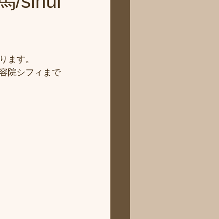
ihui
ります。
容院シフィまで