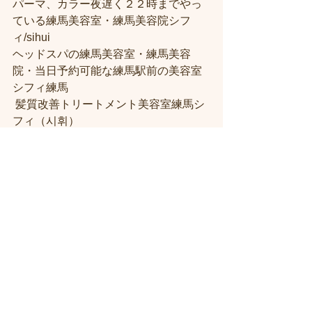
パーマ、カラー夜遅く２２時までやっ
ている練馬美容室・練馬美容院シフ
ィ/sihui 
ヘッドスパの練馬美容室・練馬美容
院・当日予約可能な練馬駅前の美容室
シフィ練馬
 髪質改善トリートメント美容室練馬シ
フィ（시휘） 
人気がある練馬美容院に한국 분도 꼭 오
세요 
お客様に口コミを誘導しないサロ
ン！！練馬駅近・駅前の美容室シフィ
練馬/sihui
医療従事者の方を応援するサロン！！
練馬駅近くの美容室シフィ練馬/sihui
「私たちにできること」　プライベー
ト個室サロン　シフィ練馬