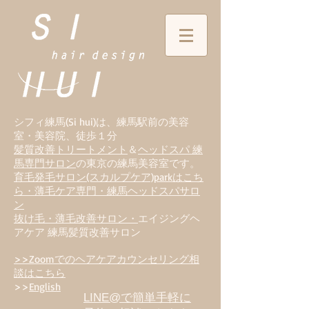
シフィ練馬(Si hui)は、
練
馬駅前の美容
室・美容院、徒歩１分
髪質改善トリートメント
＆
ヘッドスパ 練
馬専門サロン
の東京の練馬美容室です。
育毛発毛サロン(スカルプケア)parkはこち
ら・薄毛ケア専門・練馬ヘッドスパサロ
ン
抜け毛・薄毛改善サロン・
エイジングヘ
アケア 練馬髪質改善サロン
>>Zoomでのヘアケアカウンセリング相
談はこちら
>>
English
LINE@で簡単手軽に