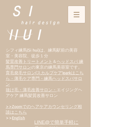
シフィ練馬(Si hui)は、
練
馬駅前の美容
室・美容院、徒歩１分
髪質改善トリートメント
＆
ヘッドスパ 練
馬専門サロン
の東京の練馬美容室です。
育毛発毛サロン(スカルプケア)parkはこち
ら・薄毛ケア専門・練馬ヘッドスパサロ
ン
抜け毛・薄毛改善サロン・
エイジングヘ
アケア 練馬髪質改善サロン
>>Zoomでのヘアケアカウンセリング相
談はこちら
>>
English
LINE@で簡単手軽に