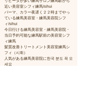
リピータが多い練馬サロン練馬駅から
近い美容室シフィ練馬/sihui
パーマ、カラー夜遅く２２時までやっ
ている練馬美容室・練馬美容院シフ
ィ/sihui
今日行ける練馬美容室・練馬美容院・
当日予約可能な練馬駅前の美容室シフ
ィ練馬
髪質改善トリートメント美容室練馬シ
フィ（시휘）
人気がある練馬美容院に한국 분도 꼭 오
세요
すべて表示
最新記事