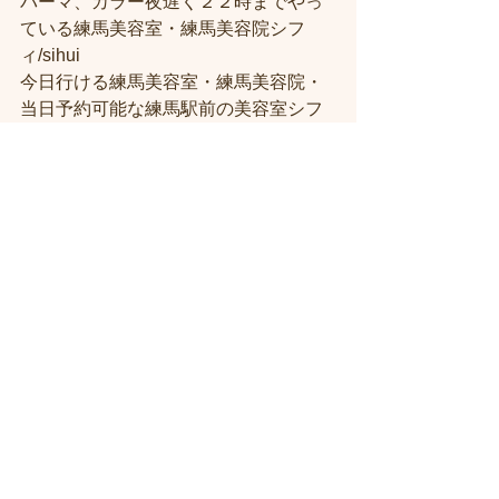
パーマ、カラー夜遅く２２時までやっ
ている練馬美容室・練馬美容院シフ
ィ/sihui
今日行ける練馬美容室・練馬美容院・
当日予約可能な練馬駅前の美容室シフ
ィ練馬
髪質改善トリートメント美容室練馬シ
フィ（시휘）
人気がある練馬美容院に한국 분도 꼭 오
세요
すべて表示
最新記事