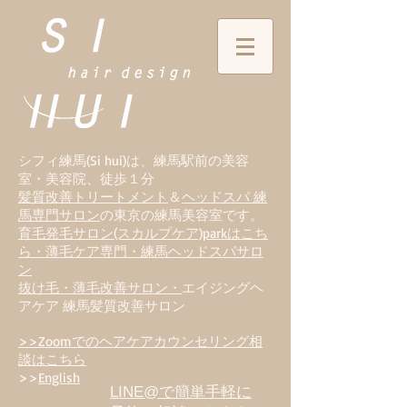
シフィ練馬(Si hui)は、
練
馬駅前の美容
室・美容院、徒歩１分
髪質改善トリートメント
＆
ヘッドスパ 練
馬専門サロン
の東京の練馬美容室です。
育毛発毛サロン(スカルプケア)parkはこち
ら・薄毛ケア専門・練馬ヘッドスパサロ
ン
抜け毛・薄毛改善サロン・
エイジングヘ
アケア 練馬髪質改善サロン
>>Zoomでのヘアケアカウンセリング相
談はこちら
>>
English
LINE@で簡単手軽に