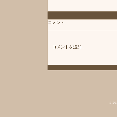
コメント
コメントを追加…
「次回は」練馬髪質改善トリ
ートメント＆エイジングヘア
ケア・ヘッドスパ練馬専門サ
ロン/練馬美容室、練馬美容院
シフィ(sihui)
© 