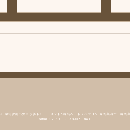
「次回は」練馬髪質改善トリ
◆「
ートメント＆エイジングヘア
トリ
ケア・ヘッドスパ練馬専門サ
ヘア
こんにちは、練馬髪質改善トリー
こん
ロン/練馬美容室、練馬美容院
門サ
トメント＆ヘッドスパ練馬専門サ
トメ
シフィ(sihui)
容院シ
ロン/練馬美容室、練馬美容院シ
ロン
フィ(sihui)です。 次回の休業日は
フィ(
8/12とさせていただきます。 よ
ケア
ろしくお願いいたします。 髪に
てい
お悩みの方やお困りの場合は練馬
品メ
駅北口から近い駅近の美容室「髪
りま
質改善トリートメント & 練馬ヘ
ーや
ッドスパ専門店」美容室シフィ練
でき
馬までご相談くださいませ。 髪
なく
2026 練馬駅前の髪質改善トリートメント&練馬ヘッドスパサロン 練馬美容室・練馬
質改善トリートメント&練馬ヘッ
購入
sihui（シフィ）090-9858-1904
ドスパ サロン 練馬の美
にご