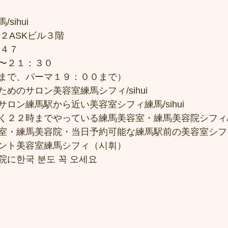
sihui
２ASKビル３階
７４７
〜２１：３０
まで、パーマ１９：００まで）
めのサロン美容室練馬シフィ/sihui
ロン練馬駅から近い美容室シフィ練馬/sihui
２２時までやっている練馬美容室・練馬美容院シフィ/si
室・練馬美容院・当日予約可能な練馬駅前の美容室シフ
ント美容室練馬シフィ（시휘）
に한국 분도 꼭 오세요