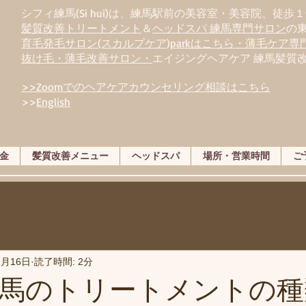
シフィ練馬(Si hui)は、
練
馬駅前の美容室・美容院、徒歩１
髪質改善トリートメント
＆
ヘッドスパ 練馬専門サロン
の
育毛発毛サロン(スカルプケア)parkはこちら・薄毛ケア
抜け毛・薄毛改善サロン・
エイジングヘアケア 練馬髪質
>>Zoomでのヘアケアカウンセリング相談はこちら
>>
English
金
髪質改善メニュー
ヘッドスパ
場所・営業時間
ご
2月16日
読了時間: 2分
馬のトリートメントの種