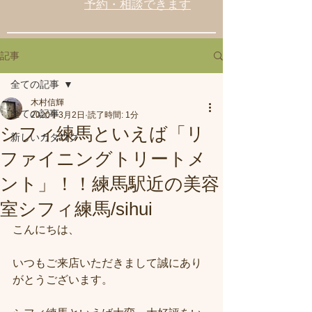
予約・相談できます
記事
全ての記事
木村信輝
全ての記事
2020年3月2日
読了時間: 1分
シフィ練馬といえば「リ
新しいカタログ
ファイニングトリートメ
ント」！！練馬駅近の美容
室シフィ練馬/sihui
こんにちは、
いつもご来店いただきまして誠にあり
がとうございます。