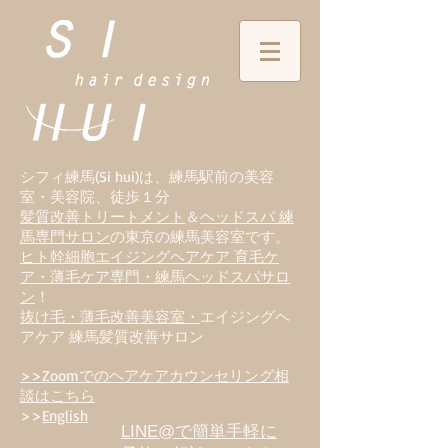
シフィ練馬(Si hui)は、
練
馬駅前の美容
室・美容院、徒歩１分
髪質改善トリートメント
＆
ヘッドスパ 練
馬専門サロン
の東京の練馬美容室です。
ヒト幹細胞エイジングヘアケア 育毛ケ
ア・薄毛ケア専門・練馬ヘッドスパサロ
ン
！
抜け毛・薄毛改善美容室・
エイジングヘ
アケア 練馬髪質改善サロン
>>Zoomでのヘアケアカウンセリング相
談はこちら
>>
English
LINE@で簡単手軽に