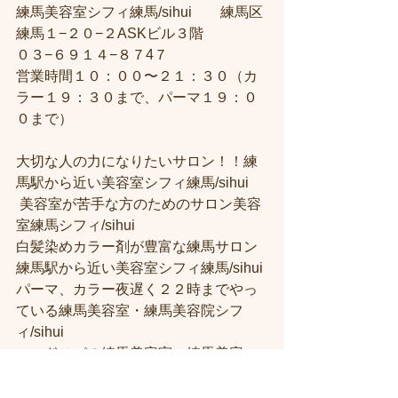
練馬美容室シフィ練馬/sihui　　練馬区
練馬１−２０−２ASKビル３階 
０３−６９１４−８７4７ 
営業時間１０：００〜２１：３０（カ
ラー１９：３０まで、パーマ１９：０
０まで）  
大切な人の力になりたいサロン！！練
馬駅から近い美容室シフィ練馬/sihui
 美容室が苦手な方のためのサロン美容
室練馬シフィ/sihui 
白髪染めカラー剤が豊富な練馬サロン
練馬駅から近い美容室シフィ練馬/sihui 
パーマ、カラー夜遅く２２時までやっ
ている練馬美容室・練馬美容院シフ
ィ/sihui 
ヘッドスパの練馬美容室・練馬美容
院・当日予約可能な練馬駅前の美容室
シフィ練馬