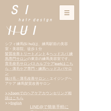
シフィ練馬(Si hui)は、
練
馬駅前の美容
室・美容院、徒歩１分
髪質改善トリートメント
＆
ヘッドスパ 練
馬専門サロン
の東京の練馬美容室です。
育毛発毛サロン(スカルプケア)parkはこち
ら・薄毛ケア専門・練馬ヘッドスパサロ
ン
抜け毛・薄毛改善サロン・
エイジングヘ
アケア 練馬髪質改善サロン
>>Zoomでのヘアケアカウンセリング相
談はこちら
>>
English
LINE@で簡単手軽に