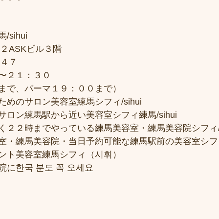
sihui
２ASKビル３階
７４７
〜２１：３０
まで、パーマ１９：００まで）
めのサロン美容室練馬シフィ/sihui
ロン練馬駅から近い美容室シフィ練馬/sihui
２２時までやっている練馬美容室・練馬美容院シフィ/si
室・練馬美容院・当日予約可能な練馬駅前の美容室シフ
ント美容室練馬シフィ（시휘）
に한국 분도 꼭 오세요