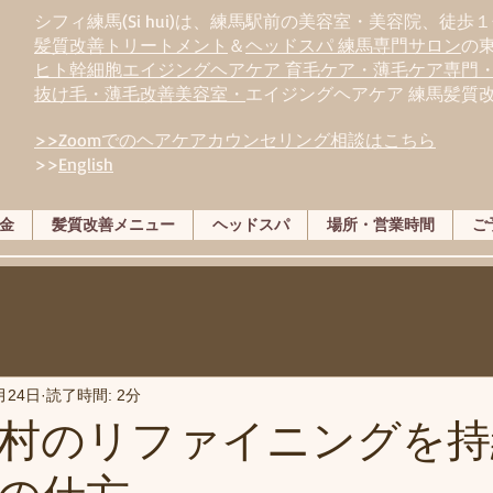
シフィ練馬(Si hui)は、
練
馬駅前の美容室・美容院、徒歩１
髪質改善トリートメント
＆
ヘッドスパ 練馬専門サロン
の
ヒト幹細胞エイジングヘアケア 育毛ケア・薄毛ケア専門
抜け毛・薄毛改善美容室・
エイジングヘアケア 練馬髪質
>>Zoomでのヘアケアカウンセリング相談はこちら
>>
English
金
髪質改善メニュー
ヘッドスパ
場所・営業時間
ご
月24日
読了時間: 2分
村のリファイニングを持