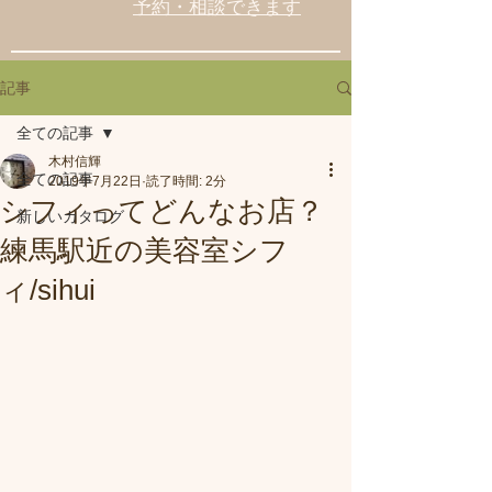
予約・相談できます
記事
全ての記事
木村信輝
全ての記事
2019年7月22日
読了時間: 2分
シフィってどんなお店？
新しいカタログ
練馬駅近の美容室シフ
ィ/sihui