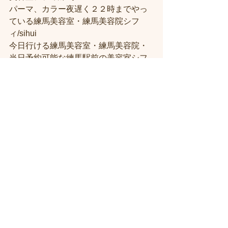
パーマ、カラー夜遅く２２時までやっ
ている練馬美容室・練馬美容院シフ
ィ/sihui
今日行ける練馬美容室・練馬美容院・
当日予約可能な練馬駅前の美容室シフ
ィ練馬
髪質改善トリートメント美容室練馬シ
フィ（시휘）
人気がある練馬美容院に한국 분도 꼭 오
세요