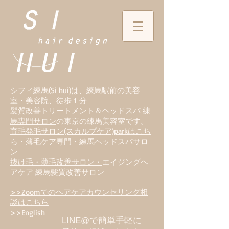
シフィ練馬(Si hui)は、
練
馬駅前の美容
室・美容院、徒歩１分
髪質改善トリートメント
＆
ヘッドスパ 練
馬専門サロン
の東京の練馬美容室です。
育毛発毛サロン(スカルプケア)parkはこち
ら・薄毛ケア専門・練馬ヘッドスパサロ
ン
抜け毛・薄毛改善サロン・
エイジングヘ
アケア 練馬髪質改善サロン
>>Zoomでのヘアケアカウンセリング相
談はこちら
>>
English
LINE@で簡単手軽に