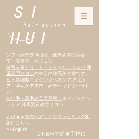
シフィ練馬(Si hui)は、
練
馬駅前の美容
室・美容院、徒歩１分
髪質改善トリートメント
＆
ヘッドスパ 練
馬専門サロン
の東京の練馬美容室です。
ヒト幹細胞エイジングヘアケア 育毛ケ
ア・薄毛ケア専門・練馬ヘッドスパサロ
ン
！
抜け毛・薄毛改善美容室・
エイジングヘ
アケア 練馬髪質改善サロン
>>Zoomでのヘアケアカウンセリング相
談はこちら
>>
English
LINE@で簡単手軽に