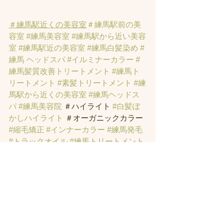
＃練馬駅近くの美容室
＃練馬駅前の美
容室
#練馬美容室
#練馬駅から近い美容
室
#練馬駅近の美容室
#練馬白髪染め
#
練馬 ヘッドスパ
#イルミナーカラー
#
練馬髪質改善トリートメント
#練馬ト
リートメント
#素髪トリートメント
#練
馬駅から近くの美容室
#練馬ヘッドス
パ
#練馬美容院
 ＃ハイライト 
#白髪ぼ
かしハイライト
 ＃オーガニックカラー 
#縮毛矯正
#インナーカラー
#練馬発毛
#トラックオイル
#練馬トリートメント
#ハリーポッターの街
#髪にお悩みの方
の練馬美容室
#著名人に愛されたシャ
ンプーとヘッドスパのお店
#ヘッドス
パ練馬
#練馬ヘッドマッサージ
#練馬美
容室
#エイジングケア
#エイジング毛
#
アンチエイジング
#男性型脱毛症
#練馬