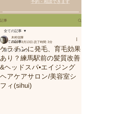
予約・相談できます
記事
全ての記事
木村信輝
全ての記事
2024年3月13日
読了時間: 3分
ケラチンに発毛、育毛効果
新しいカタログ
あり？練馬駅前の髪質改善
&ヘッドスパ•エイジング
ヘアケアサロン/美容室シ
フィ(sihui)