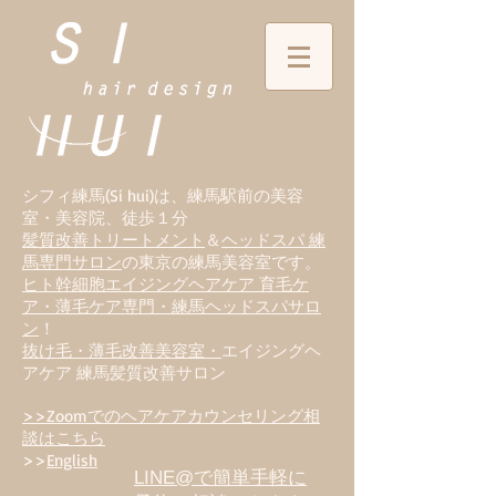
シフィ練馬(Si hui)は、
練
馬駅前の美容
室・美容院、徒歩１分
髪質改善トリートメント
＆
ヘッドスパ 練
馬専門サロン
の東京の練馬美容室です。
ヒト幹細胞エイジングヘアケア 育毛ケ
ア・薄毛ケア専門・練馬ヘッドスパサロ
ン
！
抜け毛・薄毛改善美容室・
エイジングヘ
アケア 練馬髪質改善サロン
>>Zoomでのヘアケアカウンセリング相
談はこちら
>>
English
LINE@で簡単手軽に