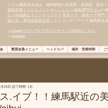
シフィ練馬(Si hui)は、
練
馬駅前の美容室・美容院、徒歩１
髪質改善トリートメント
＆
ヘッドスパ 練馬専門サロン
の
ヒト幹細胞エイジングヘアケア 育毛ケア・薄毛ケア専門
抜け毛・薄毛改善美容室・
エイジングヘアケア 練馬髪質
>>Zoomでのヘアケアカウンセリング相談はこちら
>>
English
金
髪質改善メニュー
ヘッドスパ
場所・営業時間
ご
2月24日
読了時間: 1分
ス.イブ！！練馬駅近の