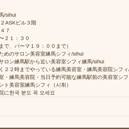
sihui
２ASKビル３階
７４７
〜２１：３０
まで、パーマ１９：００まで）
めのサロン美容室練馬シフィ/sihui
ロン練馬駅から近い美容室シフィ練馬/sihui
２２時までやっている練馬美容室・練馬美容院シフィ/si
室・練馬美容院・当日予約可能な練馬駅前の美容室シフ
ント美容室練馬シフィ（시휘）
に한국 분도 꼭 오세요