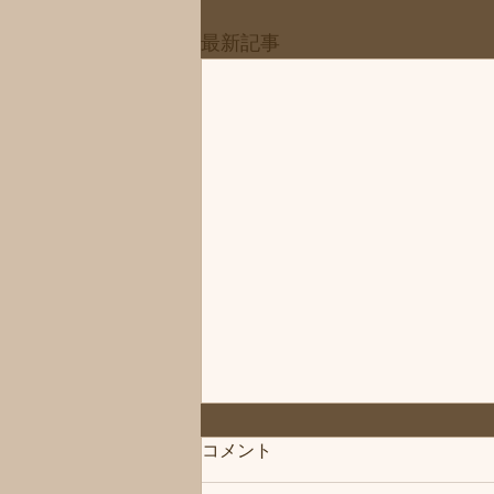
最新記事
「次回は」練馬髪質改善トリ
コメント
ートメント＆エイジングヘア