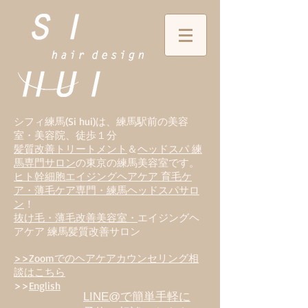
シフィ練馬(Si hui)は、
練
馬駅前の美容
室・美容院、徒歩１分
髪質改善トリートメント
＆
ヘッドスパ 練
馬専門サロン
の東京の練馬美容室です。
ヒト幹細胞エイジングヘアケア 育毛ケ
ア・薄毛ケア専門・練馬ヘッドスパサロ
ン
！
抜け毛・薄毛改善美容室・
エイジングヘ
アケア 練馬髪質改善サロン
>>Zoomでのヘアケアカウンセリング相
談はこちら
>>
English
LINE@で簡単手軽に