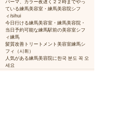
パーマ、カラー夜遅く２２時までやっ
ている練馬美容室・練馬美容院シフ
ィ/sihui
今日行ける練馬美容室・練馬美容院・
当日予約可能な練馬駅前の美容室シフ
ィ練馬
髪質改善トリートメント美容室練馬シ
フィ（시휘）
人気がある練馬美容院に한국 분도 꼭 오
세요
すべて表示
最新記事