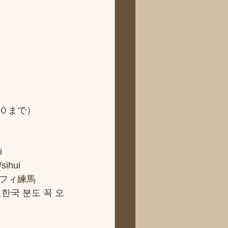
０まで）
i
hui
フィ練馬
국 분도 꼭 오