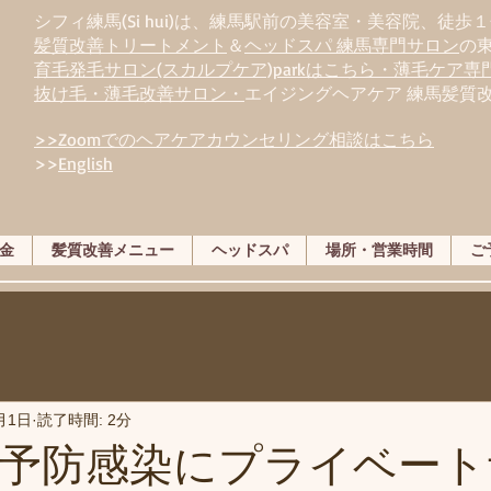
シフィ練馬(Si hui)は、
練
馬駅前の美容室・美容院、徒歩１
髪質改善トリートメント
＆
ヘッドスパ 練馬専門サロン
の
育毛発毛サロン(スカルプケア)parkはこちら・薄毛ケア
抜け毛・薄毛改善サロン・
エイジングヘアケア 練馬髪質
>>Zoomでのヘアケアカウンセリング相談はこちら
>>
English
金
髪質改善メニュー
ヘッドスパ
場所・営業時間
ご
月1日
読了時間: 2分
予防感染にプライベート