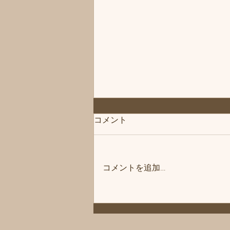
◆「お知らせ」練馬髪質改善
コメント
トリートメント＆エイジング
ヘアケア・ヘッドスパ練馬専
こんにちは、練馬髪質改善トリー
門サロン/練馬美容室、練馬美
トメント＆ヘッドスパ練馬専門サ
容院シフィ(sihui)
コメントを追加…
ロン/練馬美容室、練馬美容院シ
フィ(sihui)です。 明日、8月10日
(月)は休業日とさせていただきま
す。 宜しくお願いいたします。
髪にお悩みの方やお困りの場合は