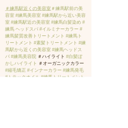
＃練馬駅近くの美容室
＃練馬駅前の美
容室
#練馬美容室
#練馬駅から近い美容
室
#練馬駅近の美容室
#練馬白髪染め
#
練馬 ヘッドスパ
#イルミナーカラー
#
練馬髪質改善トリートメント
#練馬ト
リートメント
#素髪トリートメント
#練
馬駅から近くの美容室
#練馬ヘッドス
パ
#練馬美容院
 ＃ハイライト 
#白髪ぼ
かしハイライト
 ＃オーガニックカラー 
#縮毛矯正
#インナーカラー
#練馬発毛
#トラックオイル
#練馬トリートメント
#ハリーポッターの街
#髪にお悩みの方
の練馬美容室
#著名人に愛されたシャ
ンプーとヘッドスパのお店
#ヘッドス
パ練馬
#練馬ヘッドマッサージ
#練馬美
容室
#エイジングケア
#エイジング毛
#
アンチエイジング
#男性型脱毛症
#練馬
AGA
#女性型脱毛症
#練馬FAGA
 #練馬