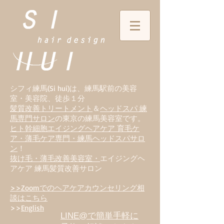
シフィ練馬(Si hui)は、
練
馬駅前の美容
室・美容院、徒歩１分
髪質改善トリートメント
＆
ヘッドスパ 練
馬専門サロン
の東京の練馬美容室です。
ヒト幹細胞エイジングヘアケア 育毛ケ
ア・薄毛ケア専門・練馬ヘッドスパサロ
ン
！
抜け毛・薄毛改善美容室・
エイジングヘ
アケア 練馬髪質改善サロン
>>Zoomでのヘアケアカウンセリング相
談はこちら
>>
English
LINE@で簡単手軽に