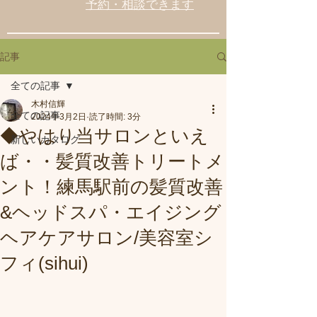
予約・相談できます
記事
全ての記事
木村信輝
全ての記事
2024年3月2日
読了時間: 3分
◆やはり当サロンといえ
新しいカタログ
ば・・髪質改善トリートメ
ント！練馬駅前の髪質改善
&ヘッドスパ・エイジング
ヘアケアサロン/美容室シ
フィ(sihui)