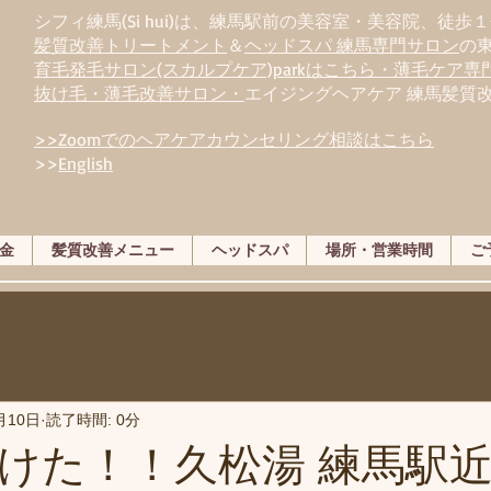
シフィ練馬(Si hui)は、
練
馬駅前の美容室・美容院、徒歩１
髪質改善トリートメント
＆
ヘッドスパ 練馬専門サロン
の
育毛発毛サロン(スカルプケア)parkはこちら・薄毛ケア
抜け毛・薄毛改善サロン・
エイジングヘアケア 練馬髪質
>>Zoomでのヘアケアカウンセリング相談はこちら
>>
English
金
髪質改善メニュー
ヘッドスパ
場所・営業時間
ご
月10日
読了時間: 0分
けた！！久松湯 練馬駅