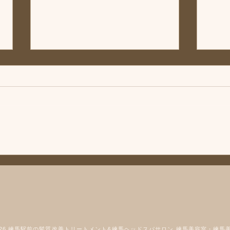
「次回は」練馬髪質改善トリ
◆「
ートメント＆エイジングヘア
トリ
ケア・ヘッドスパ練馬専門サ
ヘア
こんにちは、練馬髪質改善トリー
こん
ロン/練馬美容室、練馬美容院
門サ
トメント＆ヘッドスパ練馬専門サ
トメ
シフィ(sihui)
容院シ
ロン/練馬美容室、練馬美容院シ
ロン
フィ(sihui)です。 次回の休業日は
フィ(
8/12とさせていただきます。 よ
ケア
ろしくお願いいたします。 髪に
てい
お悩みの方やお困りの場合は練馬
品メ
駅北口から近い駅近の美容室「髪
りま
質改善トリートメント & 練馬ヘ
ーや
ッドスパ専門店」美容室シフィ練
でき
馬までご相談くださいませ。 髪
なく
2026 練馬駅前の髪質改善トリートメント&練馬ヘッドスパサロン 練馬美容室・練馬