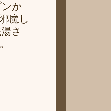
プンか
邪魔し
銭湯さ
。