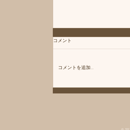
コメント
コメントを追加…
「次回は」練馬髪質改善トリ
ートメント＆エイジングヘア
ケア・ヘッドスパ練馬専門サ
ロン/練馬美容室、練馬美容院
シフィ(sihui)
© 