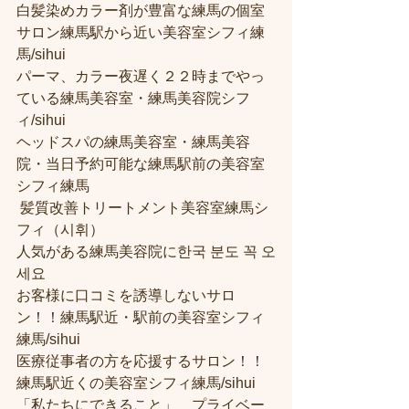
白髪染めカラー剤が豊富な練馬の個室
サロン練馬駅から近い美容室シフィ練
馬/sihui 
パーマ、カラー夜遅く２２時までやっ
ている練馬美容室・練馬美容院シフ
ィ/sihui 
ヘッドスパの練馬美容室・練馬美容
院・当日予約可能な練馬駅前の美容室
シフィ練馬
 髪質改善トリートメント美容室練馬シ
フィ（시휘） 
人気がある練馬美容院に한국 분도 꼭 오
세요 
お客様に口コミを誘導しないサロ
ン！！練馬駅近・駅前の美容室シフィ
練馬/sihui
医療従事者の方を応援するサロン！！
練馬駅近くの美容室シフィ練馬/sihui
「私たちにできること」　プライベー