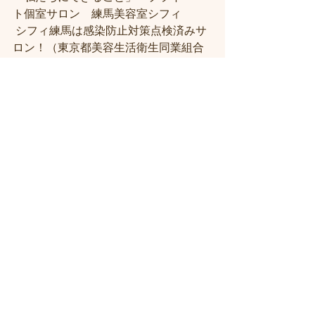
ト個室サロン　練馬美容室シフィ
 シフィ練馬は感染防止対策点検済みサ
ロン！（東京都美容生活衛生同業組合
より） 
練馬美容室【シフィ練馬、桜台、豊島
園、中村橋】
＃練馬駅近くの美容室
＃練馬駅前の美
容室
#練馬美容室
#練馬駅から近い美容
室
#練馬駅近の美容室
#練馬白髪染め
#
練馬ヘッドスパ
#イルミナーカラー
#練
馬髪質改善トリートメント
#練馬トリ
ートメント
#素髪トリートメント
#練馬
駅から近くの美容室
 ＃ヘッドスパ