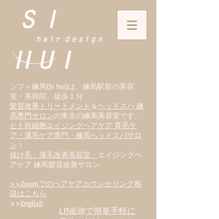
シフィ練馬(Si hui)は、
練
馬駅前の美容
室・美容院、徒歩１分
髪質改善トリートメント
＆
ヘッドスパ 練
馬専門サロン
の東京の練馬美容室です。
ヒト幹細胞エイジングヘアケア 育毛ケ
ア・薄毛ケア専門・練馬ヘッドスパサロ
ン
！
抜け毛・薄毛改善美容室・
エイジングヘ
アケア 練馬髪質改善サロン
>>Zoomでのヘアケアカウンセリング相
談はこちら
>>
English
LINE@で簡単手軽に