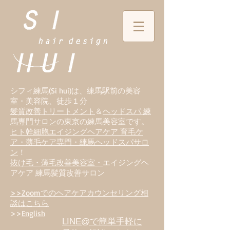
シフィ練馬(Si hui)は、
練
馬駅前の美容
室・美容院、徒歩１分
髪質改善トリートメント
＆
ヘッドスパ 練
馬専門サロン
の東京の練馬美容室です。
ヒト幹細胞エイジングヘアケア 育毛ケ
ア・薄毛ケア専門・練馬ヘッドスパサロ
ン
！
抜け毛・薄毛改善美容室・
エイジングヘ
アケア 練馬髪質改善サロン
>>Zoomでのヘアケアカウンセリング相
談はこちら
>>
English
LINE@で簡単手軽に