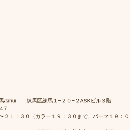
sihui　　練馬区練馬１−２０−２ASKビル３階 
4７ 
〜２１：３０（カラー１９：３０まで、パーマ１９：００