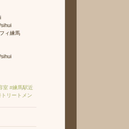
 
ui 
フィ練馬
hui
容室
#練馬駅近
善トリートメン