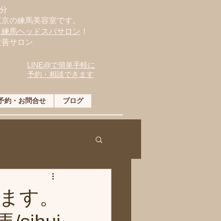
分
東京の練馬美容室です。
・練馬ヘッドスパサロン
！
改善サロン
LINE@で簡単手軽に
予約・相談できます
予約・お問合せ
ブログ
ます。