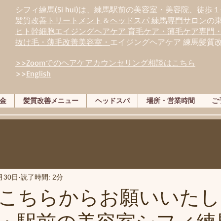
シフィ練馬(Si hui)は、
練
馬駅前の美容室・美容院、徒歩１
髪質改善トリートメント
＆
ヘッドスパ 練馬専門サロン
の
ヒト幹細胞エイジングヘアケア 育毛ケア・薄毛ケア専門
抜け毛・薄毛改善美容室・
エイジングヘアケア 練馬髪質
>>Zoomでのヘアケアカウンセリング相談はこちら
>>
English
金
髪質改善メニュー
ヘッドスパ
場所・営業時間
ご
月30日
読了時間: 2分
こちらからお願いいたし