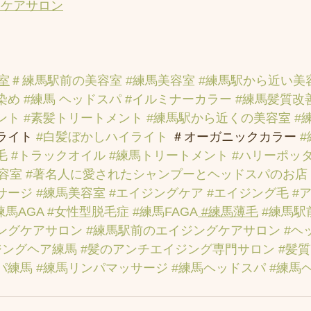
アケアサロン
室
＃練馬駅前の美容室
#練馬美容室
#練馬駅から近い美
染め
#練馬 ヘッドスパ
#イルミナーカラー
#練馬髪質改
ント
#素髪トリートメント
#練馬駅から近くの美容室
#
ライト 
#白髪ぼかしハイライト
 ＃オーガニックカラー 
毛
#トラックオイル
#練馬トリートメント
#ハリーポッ
容室
#著名人に愛されたシャンプーとヘッドスパのお店
サージ
#練馬美容室
#エイジングケア
#エイジング毛
#
練馬AGA
#女性型脱毛症
#練馬FAGA
 #練馬薄毛
#練馬駅
ングケアサロン
#練馬駅前のエイジングケアサロン
#ヘ
ジングヘア練馬
#髪のアンチエイジング専門サロン
#髪
パ練馬
#練馬リンパマッサージ
#練馬ヘッドスパ
#練馬