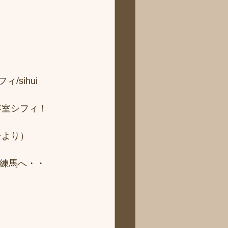
sihui 
容室シフィ！
より） 
ィ練馬へ・・