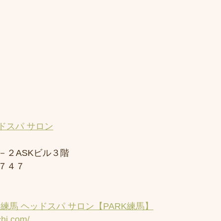
ドスパ サロン
－２ASKビル３階
７４７
練馬 ヘッドスパ サロン【PARK練馬】
chi.com/