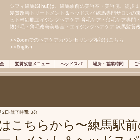
シフィ練馬(Si hui)は、
練
馬駅前の美容室・美容院、徒歩１
髪質改善トリートメント
＆
ヘッドスパ 練馬専門サロン
の
ヒト幹細胞エイジングヘアケア 育毛ケア・薄毛ケア専門
抜け毛・薄毛改善美容室・
エイジングヘアケア 練馬髪質
>>Zoomでのヘアケアカウンセリング相談はこちら
>>
English
金
髪質改善メニュー
ヘッドスパ
場所・営業時間
ご
月2日
読了時間: 3分
はこちらから〜練馬駅前