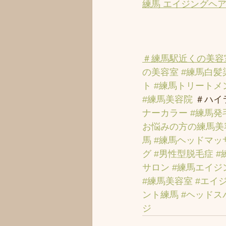
練馬 エイジングヘ
＃練馬駅近くの美容
の美容室
#練馬白髪
ト
#練馬トリートメ
#練馬美容院
 ＃ハイ
ナーカラー
#練馬発
お悩みの方の練馬美
馬
#練馬ヘッドマッ
グ
#男性型脱毛症
#
サロン
#練馬エイジ
#練馬美容室
#エイ
ント練馬
#ヘッドス
ジ