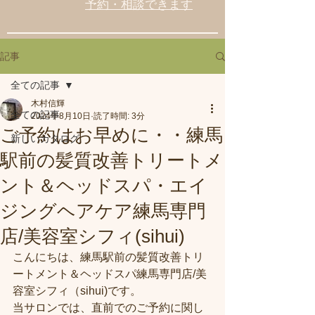
予約・相談できます
記事
全ての記事
木村信輝
全ての記事
2024年8月10日
読了時間: 3分
ご予約はお早めに・・練馬
新しいカタログ
駅前の髪質改善トリートメ
ント＆ヘッドスパ・エイ
ジングヘアケア練馬専門
店/美容室シフィ(sihui)
こんにちは、練馬駅前の髪質改善トリ
ートメント＆ヘッドスパ練馬専門店/美
容室シフィ（sihui)です。
当サロンでは、直前でのご予約に関し