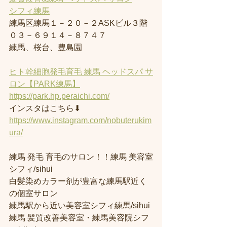
シフィ練馬
練馬区練馬１－２０－２ASKビル３階
０３－６９１４－８７４７
練馬、桜台、豊島園
ヒト幹細胞発毛育毛 練馬 ヘッドスパ サ
ロン【PARK練馬】
https://park.hp.peraichi.com/
インスタはこちら⬇︎
https://www.instagram.com/nobuterukim
ura/
練馬 発毛 育毛のサロン！！練馬 美容室
シフィ/sihui 
白髪染めカラー剤が豊富な練馬駅近く
の個室サロン
練馬駅から近い美容室シフィ練馬/sihui 
練馬 髪質改善美容室・練馬美容院シフ