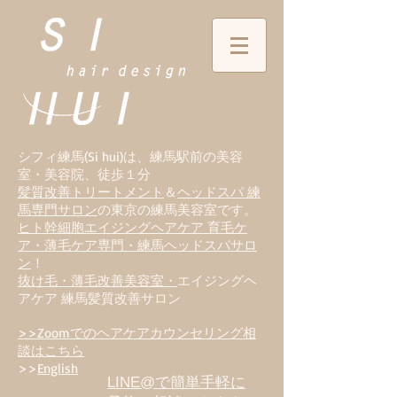
シフィ練馬(Si hui)は、
練
馬駅前の美容
室・美容院、徒歩１分
髪質改善トリートメント
＆
ヘッドスパ 練
馬専門サロン
の東京の練馬美容室です。
ヒト幹細胞エイジングヘアケア 育毛ケ
ア・薄毛ケア専門・練馬ヘッドスパサロ
ン
！
抜け毛・薄毛改善美容室・
エイジングヘ
アケア 練馬髪質改善サロン
>>Zoomでのヘアケアカウンセリング相
談はこちら
>>
English
LINE@で簡単手軽に