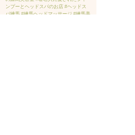
ンプーとヘッドスパのお店
#ヘッドス
パ練馬
#練馬ヘッドマッサージ
#練馬美
容室
#エイジングケア
#エイジング毛
#
アンチエイジング
#男性型脱毛症
#練馬
AGA
#女性型脱毛症
#練馬FAGA
 #練馬
薄毛
#練馬駅前のヘッドスパサロン
#練
馬エイジングケアサロン
#練馬駅前の
エイジングケアサロン
#ヘッドスパ練
馬駅
#練馬美容室
#エイジングヘア練
馬
#髪のアンチエイジング専門サロン
#
髪質改善トリートメント練馬
#ヘッド
スパ練馬
#練馬リンパマッサージ
#練馬
ヘッドスパ
#練馬ヘッドマッサージ