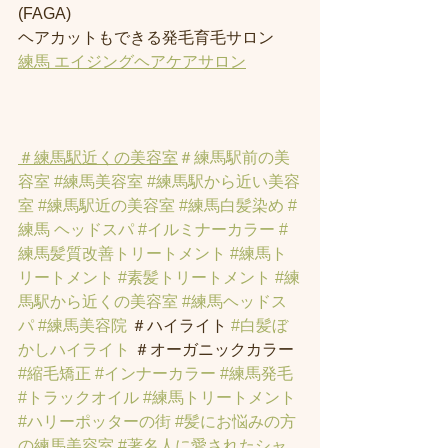
(FAGA)
ヘアカットもできる発毛育毛サロン
練馬 エイジングヘアケアサロン
＃練馬駅近くの美容室
＃練馬駅前の美
容室
#練馬美容室
#練馬駅から近い美容
室
#練馬駅近の美容室
#練馬白髪染め
#
練馬 ヘッドスパ
#イルミナーカラー
#
練馬髪質改善トリートメント
#練馬ト
リートメント
#素髪トリートメント
#練
馬駅から近くの美容室
#練馬ヘッドス
パ
#練馬美容院
 ＃ハイライト 
#白髪ぼ
かしハイライト
 ＃オーガニックカラー 
#縮毛矯正
#インナーカラー
#練馬発毛
#トラックオイル
#練馬トリートメント
#ハリーポッターの街
#髪にお悩みの方
の練馬美容室
#著名人に愛されたシャ