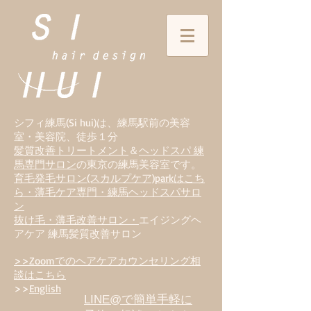
シフィ練馬(Si hui)は、
練
馬駅前の美容
室・美容院、徒歩１分
髪質改善トリートメント
＆
ヘッドスパ 練
馬専門サロン
の東京の練馬美容室です。
育毛発毛サロン(スカルプケア)parkはこち
ら・薄毛ケア専門・練馬ヘッドスパサロ
ン
抜け毛・薄毛改善サロン・
エイジングヘ
アケア 練馬髪質改善サロン
>>Zoomでのヘアケアカウンセリング相
談はこちら
>>
English
LINE@で簡単手軽に