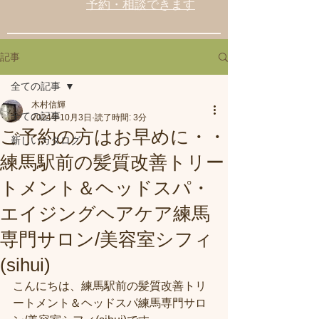
予約・相談できます
記事
全ての記事
木村信輝
全ての記事
2024年10月3日
読了時間: 3分
ご予約の方はお早めに・・
新しいカタログ
練馬駅前の髪質改善トリー
トメント＆ヘッドスパ・
エイジングヘアケア練馬
専門サロン/美容室シフィ
(sihui)
こんにちは、練馬駅前の髪質改善トリ
ートメント＆ヘッドスパ練馬専門サロ