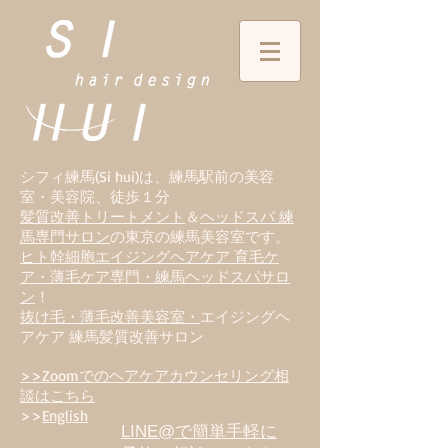
シフィ練馬(Si hui)は、
練
馬駅前の美容
室・美容院、徒歩１分
髪質改善トリートメント
＆
ヘッドスパ 練
馬専門サロン
の東京の練馬美容室です。
ヒト幹細胞エイジングヘアケア 育毛ケ
ア・薄毛ケア専門・練馬ヘッドスパサロ
ン
！
抜け毛・薄毛改善美容室・
エイジングヘ
アケア 練馬髪質改善サロン
>>Zoomでのヘアケアカウンセリング相
談はこちら
>>
English
LINE@で簡単手軽に