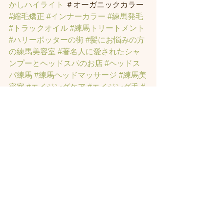
かしハイライト
 ＃オーガニックカラー 
#縮毛矯正
#インナーカラー
#練馬発毛
#トラックオイル
#練馬トリートメント
#ハリーポッターの街
#髪にお悩みの方
の練馬美容室
#著名人に愛されたシャ
ンプーとヘッドスパのお店
#ヘッドス
パ練馬
#練馬ヘッドマッサージ
#練馬美
容室
#エイジングケア
#エイジング毛
#
アンチエイジング
#男性型脱毛症
#練馬
AGA
#女性型脱毛症
#練馬FAGA
 #練馬
薄毛
#練馬駅前のヘッドスパサロン
#練
馬エイジングケアサロン
#練馬駅前の
エイジングケアサロン
#ヘッドスパ練
馬駅
#練馬美容室
#エイジングヘア練
馬
#髪のアンチエイジング専門サロン
#
髪質改善トリートメント練馬
#ヘッド
スパ練馬
#練馬リンパマッサージ
#練馬
ヘッドスパ
#練馬ヘッドマッサージ
#ホ
ットペッパービューティーの口コミあ