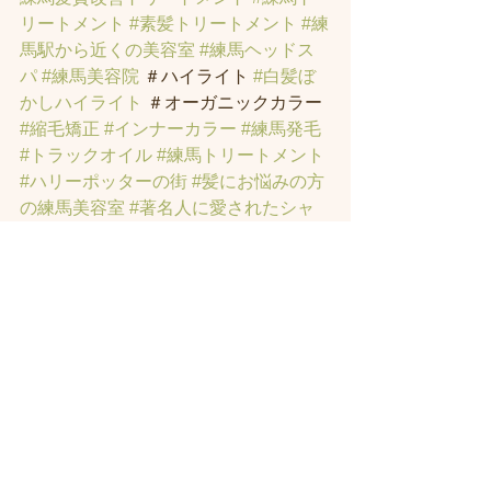
リートメント
#素髪トリートメント
#練
馬駅から近くの美容室
#練馬ヘッドス
パ
#練馬美容院
 ＃ハイライト 
#白髪ぼ
かしハイライト
 ＃オーガニックカラー 
#縮毛矯正
#インナーカラー
#練馬発毛
#トラックオイル
#練馬トリートメント
#ハリーポッターの街
#髪にお悩みの方
の練馬美容室
#著名人に愛されたシャ
ンプーとヘッドスパのお店
#ヘッドス
パ練馬
#練馬ヘッドマッサージ
#練馬美
容室
#エイジングケア
#エイジング毛
#
アンチエイジング
#男性型脱毛症
#練馬
AGA
#女性型脱毛症
#練馬FAGA
 #練馬
薄毛
#練馬駅前のヘッドスパサロン
#練
馬エイジングケアサロン
#練馬駅前の
エイジングケアサロン
#ヘッドスパ練
馬駅
#練馬美容室
#エイジングヘア練
馬
#髪のアンチエイジング専門サロン
#