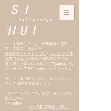
シフィ練馬(Si hui)は、
練
馬駅前の美容
室・美容院、徒歩１分
髪質改善トリートメント
＆
ヘッドスパ 練
馬専門サロン
の東京の練馬美容室です。
育毛発毛サロン(スカルプケア)parkはこち
ら・薄毛ケア専門・練馬ヘッドスパサロ
ン
抜け毛・薄毛改善サロン・
エイジングヘ
アケア 練馬髪質改善サロン
>>Zoomでのヘアケアカウンセリング相
談はこちら
>>
English
LINE@で簡単手軽に