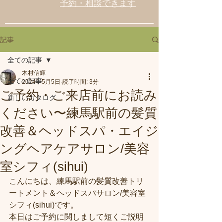
予約・相談できます
記事
全ての記事
木村信輝
全ての記事
2024年5月5日
読了時間: 3分
ご予約・ご来店前にお読み
新しいカタログ
ください〜練馬駅前の髪質
改善＆ヘッドスパ・エイジ
ングヘアケアサロン/美容
室シフィ(sihui)
こんにちは、練馬駅前の髪質改善トリ
ートメント＆ヘッドスパサロン/美容室
シフィ(sihui)です。
本日はご予約に関しまして短くご説明