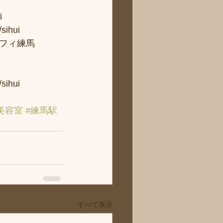
 
ui 
フィ練馬
hui
美容室
#練馬駅
すべて表示