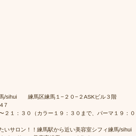
sihui　　練馬区練馬１−２０−２ASKビル３階 
4７ 
〜２１：３０（カラー１９：３０まで、パーマ１９：００
いサロン！！練馬駅から近い美容室シフィ練馬/sihui