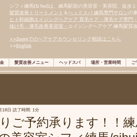
シフィ練馬(Si hui)は、
練
馬駅前の美容室・美容院、徒歩１
髪質改善トリートメント
＆
ヘッドスパ 練馬専門サロン
の
ヒト幹細胞エイジングヘアケア 育毛ケア・薄毛ケア専門
抜け毛・薄毛改善美容室・
エイジングヘアケア 練馬髪質
>>Zoomでのヘアケアカウンセリング相談はこちら
>>
English
金
髪質改善メニュー
ヘッドスパ
場所・営業時間
ご
月18日
読了時間: 1分
りご予約承ります！！練