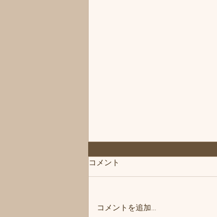
◆「お知らせ」練馬髪質改善
コメント
トリートメント＆エイジング
ヘアケア・ヘッドスパ練馬専
こんにちは、練馬髪質改善トリー
門サロン/練馬美容室、練馬美
トメント＆ヘッドスパ練馬専門サ
容院シフィ(sihui)
コメントを追加…
ロン/練馬美容室、練馬美容院シ