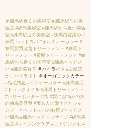
＃練馬駅近くの美容室
＃練馬駅前の美
容室
#練馬美容室
#練馬駅から近い美容
室
#練馬駅近の美容室
#練馬白髪染め
#
練馬 ヘッドスパ
#イルミナーカラー
#
練馬髪質改善トリートメント
#練馬ト
リートメント
#素髪トリートメント
#練
馬駅から近くの美容室
#練馬ヘッドス
パ
#練馬美容院
 ＃ハイライト 
#白髪ぼ
かしハイライト
 ＃オーガニックカラー 
#縮毛矯正
#インナーカラー
#練馬発毛
#トラックオイル
#練馬トリートメント
#ハリーポッターの街
#髪にお悩みの方
の練馬美容室
#著名人に愛されたシャ
ンプーとヘッドスパのお店
#ヘッドス
パ練馬
#練馬ヘッドマッサージ
#練馬美
容室
#エイジングケア
#エイジング毛
#