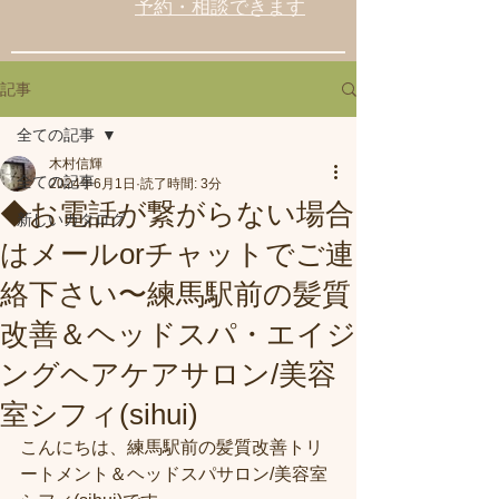
予約・相談できます
記事
全ての記事
木村信輝
全ての記事
2024年6月1日
読了時間: 3分
◆お電話が繋がらない場合
新しいカタログ
はメールorチャットでご連
絡下さい〜練馬駅前の髪質
改善＆ヘッドスパ・エイジ
ングヘアケアサロン/美容
室シフィ(sihui)
こんにちは、練馬駅前の髪質改善トリ
ートメント＆ヘッドスパサロン/美容室