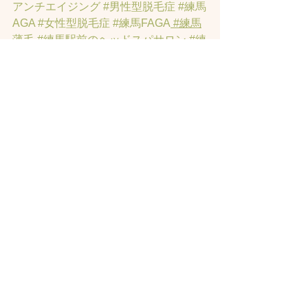
アンチエイジング
#男性型脱毛症
#練馬
AGA
#女性型脱毛症
#練馬FAGA
 #練馬
薄毛
#練馬駅前のヘッドスパサロン
#練
馬エイジングケアサロン
#練馬駅前の
エイジングケアサロン
#ヘッドスパ練
馬駅
#練馬美容室
#エイジングヘア練
馬
#髪のアンチエイジング専門サロン
#
髪質改善トリートメント練馬
#ヘッド
スパ練馬
#リンパマッサージ