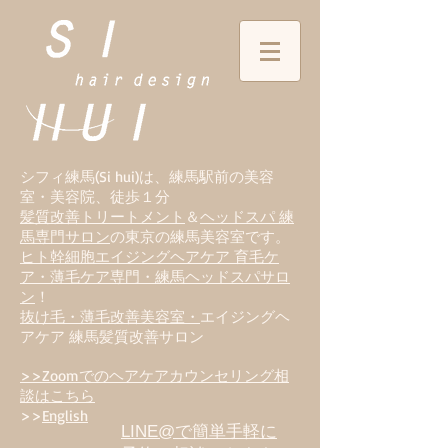
シフィ練馬(Si hui)は、
練
馬駅前の美容
室・美容院、徒歩１分
髪質改善トリートメント
＆
ヘッドスパ 練
馬専門サロン
の東京の練馬美容室です。
ヒト幹細胞エイジングヘアケア 育毛ケ
ア・薄毛ケア専門・練馬ヘッドスパサロ
ン
！
抜け毛・薄毛改善美容室・
エイジングヘ
アケア 練馬髪質改善サロン
>>Zoomでのヘアケアカウンセリング相
談はこちら
>>
English
LINE@で簡単手軽に