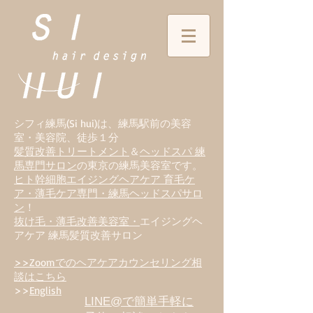
シフィ練馬(Si hui)は、
練
馬駅前の美容
室・美容院、徒歩１分
髪質改善トリートメント
＆
ヘッドスパ 練
馬専門サロン
の東京の練馬美容室です。
ヒト幹細胞エイジングヘアケア 育毛ケ
ア・薄毛ケア専門・練馬ヘッドスパサロ
ン
！
抜け毛・薄毛改善美容室・
エイジングヘ
アケア 練馬髪質改善サロン
>>Zoomでのヘアケアカウンセリング相
談はこちら
>>
English
LINE@で簡単手軽に