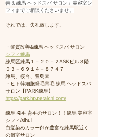
善 & 練馬 ヘッドスパ サロン」美容室シ
フィまでご相談くださいませ。
それでは、失礼致します。
・髪質改善&練馬 ヘッドスパ サロン
シフィ練馬
練馬区練馬１－２０－２ASKビル３階
０３－６９１４－８７４７
練馬、桜台、豊島園
・ヒト幹細胞発毛育毛 練馬 ヘッドスパ 
サロン【PARK練馬】
https://park.hp.peraichi.com/
練馬 発毛 育毛のサロン！！練馬 美容室
シフィ/sihui 
白髪染めカラー剤が豊富な練馬駅近く
の個室サロン