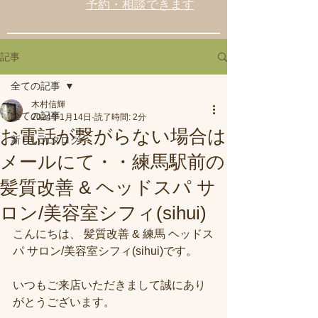
予約・相談できます
記事
全ての記事
木村信輝
全ての記事
2024年1月14日
読了時間: 2分
お電話が繋がらない場合は
新しいカタログ
メールにて・・練馬駅前の
髪質改善 & ヘッドスパ サ
ロン/美容室シフィ(sihui)
こんにちは、 髪質改善 & 練馬 ヘッドス
パ サロン/美容室シフィ(sihui)です。
いつもご来店いただきまして誠にあり
がとうございます。