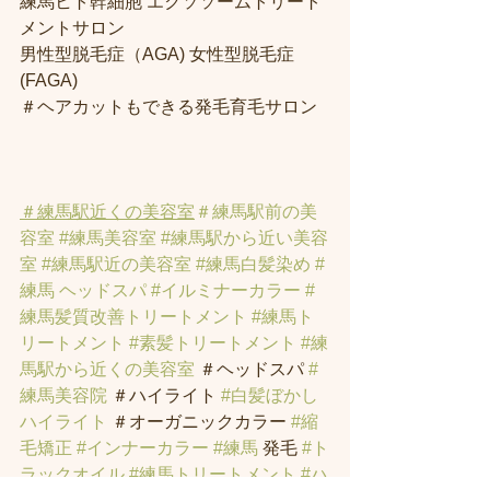
練馬ヒト幹細胞 エクソソームトリート
メントサロン
男性型脱毛症（AGA) 女性型脱毛症 
(FAGA)
＃ヘアカットもできる発毛育毛サロン
＃練馬駅近くの美容室
＃練馬駅前の美
容室
#練馬美容室
#練馬駅から近い美容
室
#練馬駅近の美容室
#練馬白髪染め
#
練馬 ヘッドスパ
#イルミナーカラー
#
練馬髪質改善トリートメント
#練馬ト
リートメント
#素髪トリートメント
#練
馬駅から近くの美容室
 ＃ヘッドスパ 
#
練馬美容院
 ＃ハイライト 
#白髪ぼかし
ハイライト
 ＃オーガニックカラー 
#縮
毛矯正
#インナーカラー
#練馬
 発毛 
#ト
ラックオイル
#練馬トリートメント
#ハ