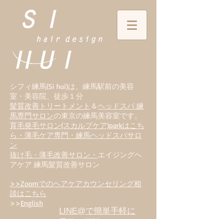
シフィ練馬(Si hui)は、
練
馬駅前の美容
室・美容院、徒歩１分
髪質改善トリートメント
＆
ヘッドスパ 練
馬専門サロン
の東京の練馬美容室です。
育毛発毛サロン(スカルプケア)parkはこち
ら・薄毛ケア専門・練馬ヘッドスパサロ
ン
抜け毛・薄毛改善サロン・
エイジングヘ
アケア 練馬髪質改善サロン
>>Zoomでのヘアケアカウンセリング相
談はこちら
>>
English
LINE@で簡単手軽に