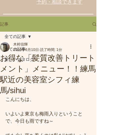
予約・相談できます
記事
全ての記事
木村信輝
全ての記事
2019年6月10日
読了時間: 1分
お得な「髪質改善トリート
新しいカタログ
メント」メニュー！！練馬
駅近の美容室シフィ練
馬/sihui
こんにちは、
いよいよ東京も梅雨入りということ
で、今日も雨ですね～