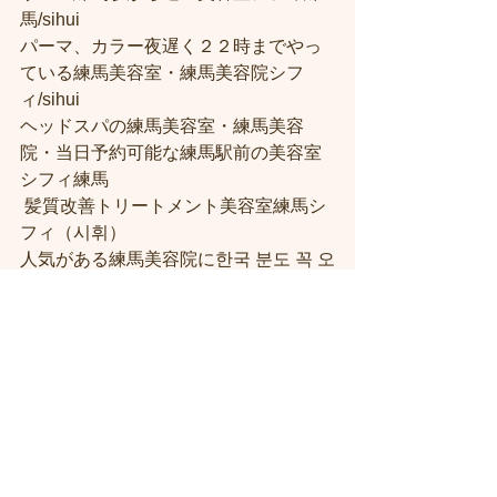
馬/sihui 
パーマ、カラー夜遅く２２時までやっ
ている練馬美容室・練馬美容院シフ
ィ/sihui 
ヘッドスパの練馬美容室・練馬美容
院・当日予約可能な練馬駅前の美容室
シフィ練馬
 髪質改善トリートメント美容室練馬シ
フィ（시휘） 
人気がある練馬美容院に한국 분도 꼭 오
세요 
お客様に口コミを誘導しないサロ
ン！！練馬駅近・駅前の美容室シフィ
練馬/sihui
医療従事者の方を応援するサロン！！
練馬駅近くの美容室シフィ練馬/sihui
「私たちにできること」　プライベー
ト個室サロン　練馬美容室シフィ