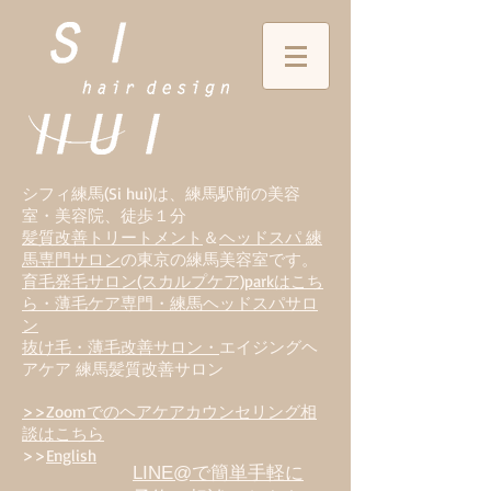
シフィ練馬(Si hui)は、
練
馬駅前の美容
室・美容院、徒歩１分
髪質改善トリートメント
＆
ヘッドスパ 練
馬専門サロン
の東京の練馬美容室です。
育毛発毛サロン(スカルプケア)parkはこち
ら・薄毛ケア専門・練馬ヘッドスパサロ
ン
抜け毛・薄毛改善サロン・
エイジングヘ
アケア 練馬髪質改善サロン
>>Zoomでのヘアケアカウンセリング相
談はこちら
>>
English
LINE@で簡単手軽に