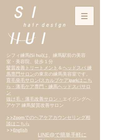
シフィ練馬(Si hui)は、
練
馬駅前の美容
室・美容院、徒歩１分
髪質改善トリートメント
＆
ヘッドスパ 練
馬専門サロン
の東京の練馬美容室です。
育毛発毛サロン(スカルプケア)parkはこち
ら・薄毛ケア専門・練馬ヘッドスパサロ
ン
抜け毛・薄毛改善サロン・
エイジングヘ
アケア 練馬髪質改善サロン
>>Zoomでのヘアケアカウンセリング相
談はこちら
>>
English
LINE@で簡単手軽に