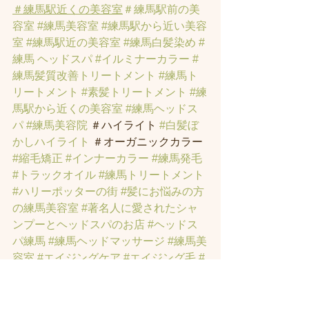
＃練馬駅近くの美容室
＃練馬駅前の美
容室
#練馬美容室
#練馬駅から近い美容
室
#練馬駅近の美容室
#練馬白髪染め
#
練馬 ヘッドスパ
#イルミナーカラー
#
練馬髪質改善トリートメント
#練馬ト
リートメント
#素髪トリートメント
#練
馬駅から近くの美容室
#練馬ヘッドス
パ
#練馬美容院
 ＃ハイライト 
#白髪ぼ
かしハイライト
 ＃オーガニックカラー 
#縮毛矯正
#インナーカラー
#練馬発毛
#トラックオイル
#練馬トリートメント
#ハリーポッターの街
#髪にお悩みの方
の練馬美容室
#著名人に愛されたシャ
ンプーとヘッドスパのお店
#ヘッドス
パ練馬
#練馬ヘッドマッサージ
#練馬美
容室
#エイジングケア
#エイジング毛
#
アンチエイジング
#男性型脱毛症
#練馬
AGA
#女性型脱毛症
#練馬FAGA
 #練馬
薄毛
#練馬駅前のヘッドスパサロン
#練