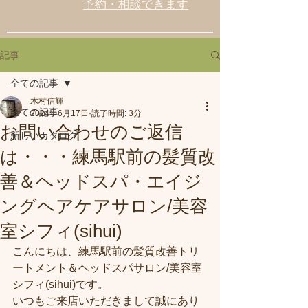
予約・相談できます
記事
全ての記事
木村信輝
全ての記事
2024年6月17日
読了時間: 3分
お問い合わせのご返信
新しいカタログ
は・・・練馬駅前の髪質改
善＆ヘッドスパ・エイジ
ングヘアケアサロン/美容
室シフィ(sihui)
こんにちは、練馬駅前の髪質改善トリ
ートメント＆ヘッドスパサロン/美容室
シフィ(sihui)です。
いつもご来店いただきまして誠にあり