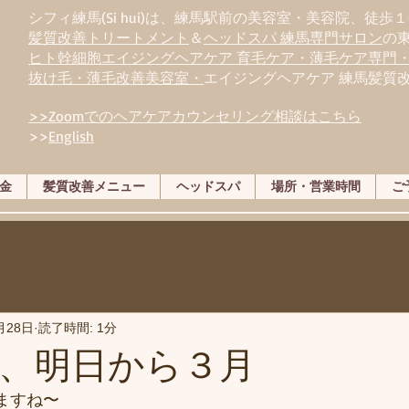
シフィ練馬(Si hui)は、
練
馬駅前の美容室・美容院、徒歩１
髪質改善トリートメント
＆
ヘッドスパ 練馬専門サロン
の
ヒト幹細胞エイジングヘアケア 育毛ケア・薄毛ケア専門
抜け毛・薄毛改善美容室・
エイジングヘアケア 練馬髪質
>>Zoomでのヘアケアカウンセリング相談はこちら
>>
English
金
髪質改善メニュー
ヘッドスパ
場所・営業時間
ご
月28日
読了時間: 1分
、明日から３月
ますね〜