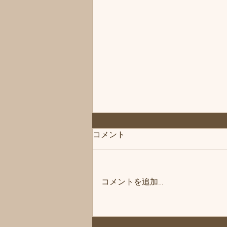
◆「お知らせ」練馬髪質改善
コメント
トリートメント＆エイジング
ヘアケア・ヘッドスパ練馬専
こんにちは、練馬髪質改善トリー
門サロン/練馬美容室、練馬美
トメント＆ヘッドスパ練馬専門サ
容院シフィ(sihui)
コメントを追加…
ロン/練馬美容室、練馬美容院シ
フィ(sihui)です。 当サロンのヘア
ケア商品をいつもご購入いただい
ているお客様にお知らせです❗️ 商