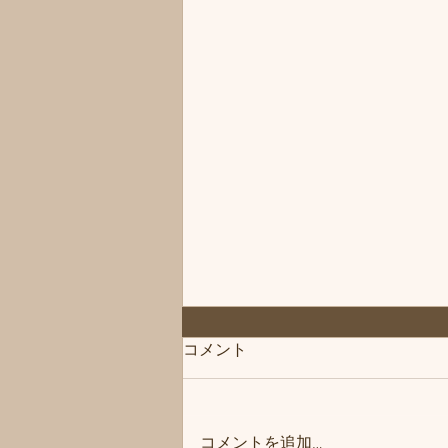
◆「お知らせ」練馬髪質改善
コメント
トリートメント＆エイジング
ヘアケア・ヘッドスパ練馬専
こんにちは、練馬髪質改善トリー
門サロン/練馬美容室、練馬美
トメント＆ヘッドスパ練馬専門サ
容院シフィ(sihui)
コメントを追加…