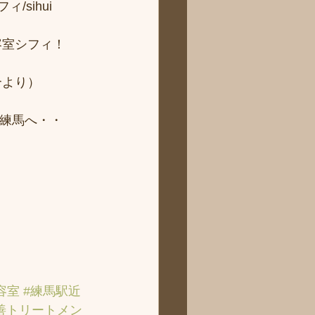
sihui 
容室シフィ！
より） 
ィ練馬へ・・
容室
#練馬駅近
善トリートメン