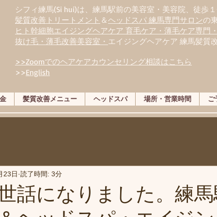
シフィ練馬(Si hui)は、
練
馬駅前の美容室・美容院、徒歩１
髪質改善トリートメント
＆
ヘッドスパ 練馬専門サロン
の
ヒト幹細胞エイジングヘアケア 育毛ケア・薄毛ケア専門
抜け毛・薄毛改善美容室・
エイジングヘアケア 練馬髪質
>>Zoomでのヘアケアカウンセリング相談はこちら
>>
English
金
髪質改善メニュー
ヘッドスパ
場所・営業時間
ご
月23日
読了時間: 3分
世話になりました。練馬