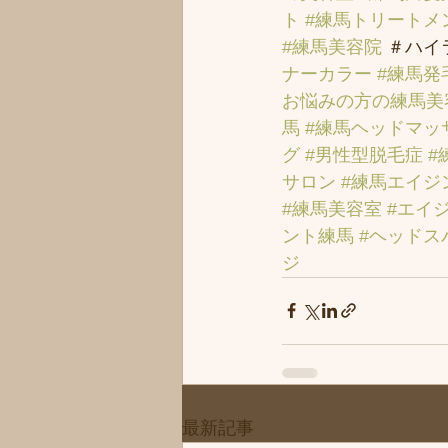
ト
#練馬トリートメ
#練馬美容院
 ＃ハイ
ナーカラー
#練馬発
お悩みの方の練馬美
馬
#練馬ヘッドマッ
グ
#男性型脱毛症
#
サロン
#練馬エイジ
#練馬美容室
#エイ
ント練馬
#ヘッドス
ジ
最新記事