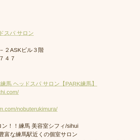
ドスパ サロン
－２ASKビル３階
７４７
練馬 ヘッドスパ サロン【PARK練馬】
chi.com/
am.com/nobuterukimura/
ン！！練馬 美容室シフィ/sihui 
豊富な練馬駅近くの個室サロン