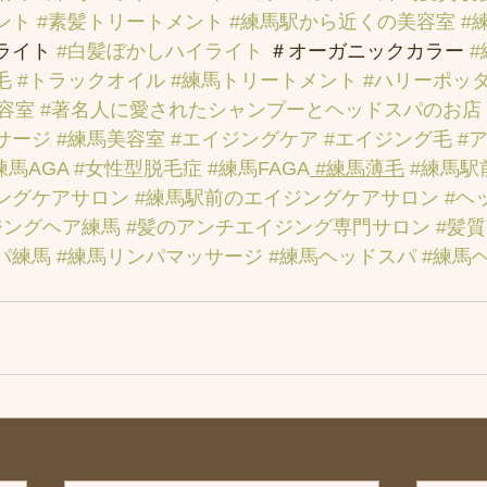
ント
#素髪トリートメント
#練馬駅から近くの美容室
#
ライト 
#白髪ぼかしハイライト
 ＃オーガニックカラー 
毛
#トラックオイル
#練馬トリートメント
#ハリーポッ
容室
#著名人に愛されたシャンプーとヘッドスパのお店
サージ
#練馬美容室
#エイジングケア
#エイジング毛
#
練馬AGA
#女性型脱毛症
#練馬FAGA
 #練馬薄毛
#練馬駅
ングケアサロン
#練馬駅前のエイジングケアサロン
#ヘ
ジングヘア練馬
#髪のアンチエイジング専門サロン
#髪
パ練馬
#練馬リンパマッサージ
#練馬ヘッドスパ
#練馬