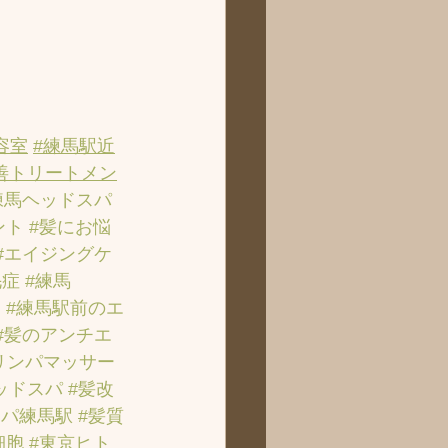
容室
#練馬駅近
善トリートメン
練馬ヘッドスパ
ント
#髪にお悩
#エイジングケ
毛症
#練馬
ン
#練馬駅前のエ
#髪のアンチエ
リンパマッサー
ッドスパ
#髪改
スパ練馬駅
#髪質
細胞
#東京ヒト