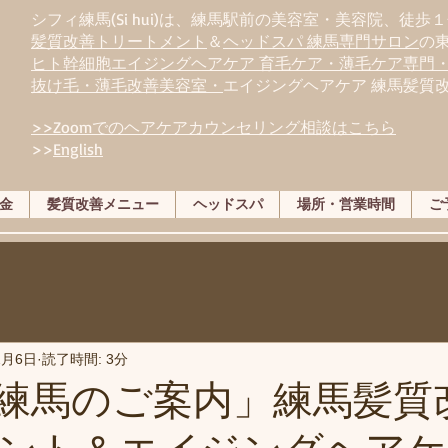
シフィ練馬(Si hui)は、
練
馬駅前の美容室・美容院、徒歩１
髪質改善トリートメント
＆
ヘッドスパ 練馬専門サロン
の
ヒト幹細胞エイジングヘアケア 育毛ケア・薄毛ケア専門
抜け毛・薄毛改善美容室・
エイジングヘアケア 練馬髪質
>>Zoomでのヘアケアカウンセリング相談はこちら
>>
English
金
髪質改善メニュー
ヘッドスパ
場所・営業時間
ご
2月6日
読了時間: 3分
rk練馬のご案内」練馬髪質