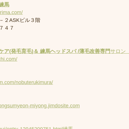
練馬
erima.com/
－２ASKビル３階
７４７
ア(発毛育毛)＆ 練馬ヘッドスパ /薄毛改善専門
サロン
chi.com/
am.com/nobuterukimura/
yongsumyeon-miyong.jimdosite.com