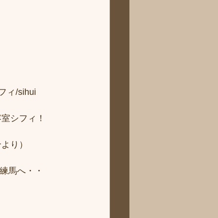
sihui 
容室シフィ！
より） 
ィ練馬へ・・