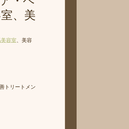
ア・ヘ
容室、美
馬美容室
、美容
善トリートメン