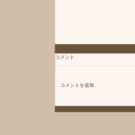
◆「お知らせ」練馬髪質改善
コメント
トリートメント＆エイジング
ヘアケア・ヘッドスパ練馬専
こんにちは、練馬髪質改善トリー
門サロン/練馬美容室、練馬美
トメント＆ヘッドスパ練馬専門サ
容院シフィ(sihui)
コメントを追加…
ロン/練馬美容室、練馬美容院シ
フィ(sihui)です。 当サロンのヘア
ケア商品をいつもご購入いただい
ているお客様にお知らせです❗️ 商
品メーカー様の方が夏季休暇に入
ります。 その為、一時シャンプ
ーやトリートメントなどがお渡し