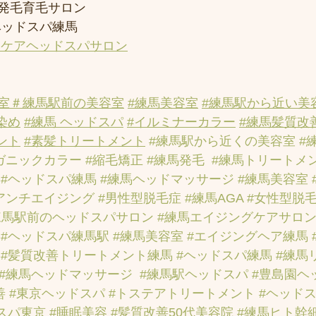
発毛育毛サロン
ヘッドスパ練馬
アケアヘッドスパサロン
室
＃練馬駅前の美容室
#練馬美容室
#練馬駅から近い美
染め
#練馬 ヘッドスパ
#イルミナーカラー
#練馬髪質改
ント
#素髪トリートメント
#練馬駅から近くの美容室
#
ガニックカラー
#縮毛矯正
#練馬発毛
#練馬トリートメ
#ヘッドスパ練馬
#練馬ヘッドマッサージ
#練馬美容室
アンチエイジング
#男性型脱毛症
#練馬AGA
#女性型脱
練馬駅前のヘッドスパサロン
#練馬エイジングケアサロ
#ヘッドスパ練馬駅
#練馬美容室
#エイジングヘア練馬
#髪質改善トリートメント練馬
#ヘッドスパ練馬
#練馬
#練馬ヘッドマッサージ
#練馬駅ヘッドスパ
#豊島園ヘ
善
#東京ヘッドスパ
#トステアトリートメント
#ヘッド
スパ東京
#睡眠美容
#髪質改善50代美容院
#練馬ヒト幹