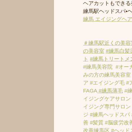
ヘアカットもできる
練馬駅ヘッドスパ•
練馬 エイジングヘ
＃練馬駅近くの美容
の美容室
#練馬白髪
ト
#練馬トリートメ
#練馬美容院
#オー
みの方の練馬美容室
ア
#エイジング毛
#
FAGA
 #練馬薄毛
#
イジングケアサロン
イジング専門サロン
ジ
#練馬ヘッドスパ
善
#髪質
#脳疲労改
改善練馬区
#ヘッド