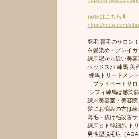
https://ameblo.jp/s
noteはこちら⬇︎
https://note.com/sih
発毛 育毛のサロン！！
白髪染め・グレイカ
練馬駅から近い美容室シ
ヘッドスパ 練馬 美
 練馬トリートメン
　プライベートサロ
 シフィ練馬は感染
練馬美容室・美容院
髪にお悩みの方は練馬
薄毛・抜け毛改善サ
練馬ヒト幹細胞 ト
男性型脱毛症（AGA)