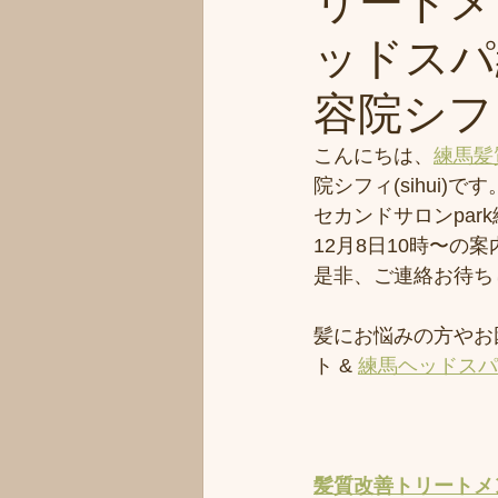
リートメ
ッドスパ
容院シフィ(
こんにちは、
練馬髪
院シフィ(sihui)です
セカンドサロンpar
12月8日10時〜の
是非、ご連絡お待ち
髪にお悩みの方やお
ト & 
練馬ヘッドスパ
髪質改善トリートメ