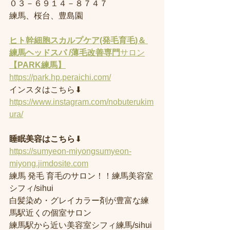
０３－６９１４－８７４７
練馬、桜台、豊島園
ヒト幹細胞スカルプケア(発毛育毛)＆ 
練馬ヘッドスパ /薄毛改善専門
サロン
【PARK練馬】
https://park.hp.peraichi.com/
インスタはこちら⬇︎
https://www.instagram.com/nobuterukim
ura/
睡眠美容はこちら
⬇︎
https://sumyeon-miyongsumyeon-
miyong.jimdosite.com
練馬 発毛 育毛のサロン！！練馬美容室
シフィ/sihui 
白髪染め・グレイカラー剤が豊富な練
馬駅近くの個室サロン
練馬駅から近い美容室シフィ練馬/sihui 