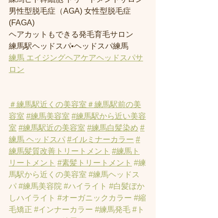
男性型脱毛症（AGA) 女性型脱毛症 
(FAGA)
ヘアカットもできる発毛育毛サロン
練馬駅ヘッドスパ•ヘッドスパ練馬
練馬 エイジングヘアケアヘッドスパサ
ロン
＃練馬駅近くの美容室
＃練馬駅前の美
容室
#練馬美容室
#練馬駅から近い美容
室
#練馬駅近の美容室
#練馬白髪染め
#
練馬 ヘッドスパ
#イルミナーカラー
#
練馬髪質改善トリートメント
#練馬ト
リートメント
#素髪トリートメント
#練
馬駅から近くの美容室
#練馬ヘッドス
パ
#練馬美容院
#ハイライト
#白髪ぼか
しハイライト
#オーガニックカラー
#縮
毛矯正
#インナーカラー
#練馬発毛
#ト