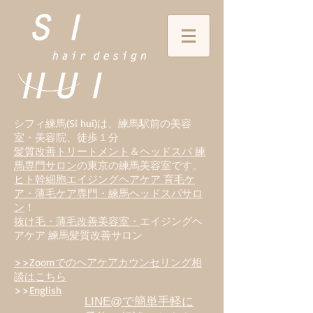
シフィ練馬(Si hui)は、
練
馬駅前の美容
室・美容院、徒歩１分
髪質改善トリートメント
＆
ヘッドスパ 練
馬専門サロン
の東京の練馬美容室です。
ヒト幹細胞エイジングヘアケア 育毛ケ
ア・薄毛ケア専門・練馬ヘッドスパサロ
ン
！
抜け毛・薄毛改善美容室・
エイジングヘ
アケア 練馬髪質改善サロン
>>Zoomでのヘアケアカウンセリング相
談はこちら
>>
English
LINE@で簡単手軽に