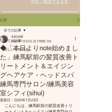
予約・相談できます
記事
全ての記事
木村信輝
全ての記事
2025年7月22日
読了時間: 3分
◆「本日よりnote始めまし
新しいカタログ
た」練馬駅前の髪質改善ト
リートメント＆エイジン
グヘアケア・ヘッドスパ
練馬専門サロン/練馬美容
室シフィ(sihui)
更新日：
2025年7月23日
こんにちは、練馬駅前の髪質改善トリ
ートメント＆ヘッドスパ練馬専門サロ