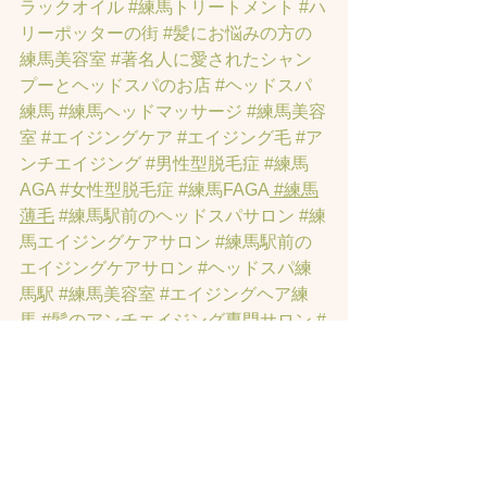
ラックオイル
#練馬トリートメント
#ハ
リーポッターの街
#髪にお悩みの方の
練馬美容室
#著名人に愛されたシャン
プーとヘッドスパのお店
#ヘッドスパ
練馬
#練馬ヘッドマッサージ
#練馬美容
室
#エイジングケア
#エイジング毛
#ア
ンチエイジング
#男性型脱毛症
#練馬
AGA
#女性型脱毛症
#練馬FAGA
 #練馬
薄毛
#練馬駅前のヘッドスパサロン
#練
馬エイジングケアサロン
#練馬駅前の
エイジングケアサロン
#ヘッドスパ練
馬駅
#練馬美容室
#エイジングヘア練
馬
#髪のアンチエイジング専門サロン
#
髪質改善トリートメント練馬
#ヘッド
スパ練馬
#練馬リンパマッサージ
#練馬
ヘッドスパ
#練馬ヘッドマッサージ
#ホ
ットペッパービューティーの口コミあ
てにならない
#練馬駅ヘッドスパ
#豊島
園ヘッドスパ
#髪改善
#髪質
#脳疲労改