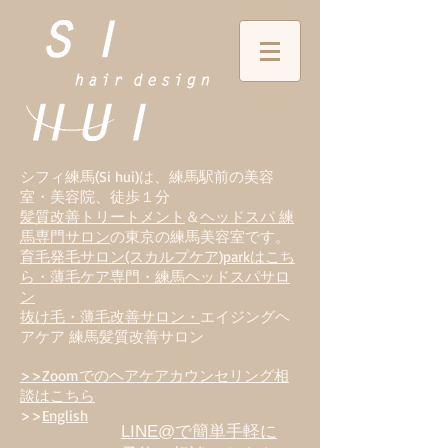
シフィ練馬(Si hui)は、
練
馬駅前の美容
室・美容院、徒歩１分
髪質改善トリートメント
＆
ヘッドスパ 練
馬専門サロン
の東京の練馬美容室です。
育毛発毛サロン(スカルプケア)parkはこち
ら・薄毛ケア専門・練馬ヘッドスパサロ
ン
抜け毛・薄毛改善サロン・
エイジングヘ
アケア 練馬髪質改善サロン
>>Zoomでのヘアケアカウンセリング相
談はこちら
>>
English
LINE@で簡単手軽に