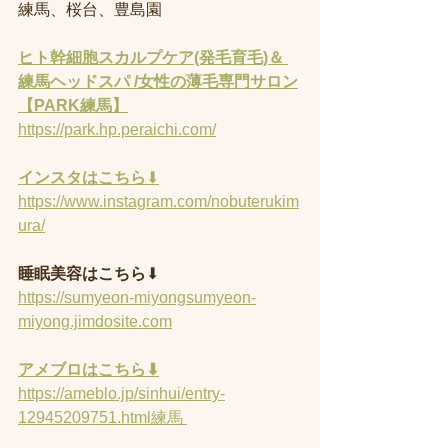
練馬、桜台、豊島園
ヒト幹細胞スカルプケア(発毛育毛)＆ 
練馬ヘッドスパ /女性の薄毛専門サロン
【PARK練馬】
https://park.hp.peraichi.com/
インスタはこちら
⬇︎
https://www.instagram.com/nobuterukim
ura/
睡眠美容はこちら
⬇︎
https://sumyeon-miyongsumyeon-
miyong.jimdosite.com
アメブロはこちら⬇︎
https://ameblo.jp/sinhui/entry-
12945209751.html練馬 