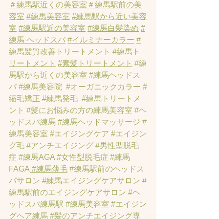
＃練馬駅近くの美容室
＃練馬駅前の美
容室
#練馬美容室
#練馬駅から近い美容
室
#練馬駅近の美容室
#練馬白髪染め
#
練馬 ヘッドスパ
#イルミナーカラー
#
練馬髪質改善トリートメント
#練馬ト
リートメント
#素髪トリートメント
#練
馬駅から近くの美容室
#練馬ヘッドス
パ
#練馬美容院
#オーガニックカラー
#
縮毛矯正
#練馬発毛
#練馬トリートメ
ント
#髪にお悩みの方の練馬美容室
#ヘ
ッドスパ練馬
#練馬ヘッドマッサージ
#
練馬美容室
#エイジングケア
#エイジン
グ毛
#アンチエイジング
#男性型脱毛
症
#練馬AGA
#女性型脱毛症
#練馬
FAGA
 #練馬薄毛
#練馬駅前のヘッドス
パサロン
#練馬エイジングケアサロン
#
練馬駅前のエイジングケアサロン
#ヘ
ッドスパ練馬駅
#練馬美容室
#エイジン
グヘア練馬
#髪のアンチエイジング専