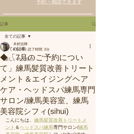
予約・相談できます
記事
全ての記事
木村信輝
全ての記事
6月24日
読了時間: 3分
◆「7月のご予約につい
新しいカタログ
て」練馬髪質改善トリート
メント＆エイジングヘア
ケア・ヘッドスパ練馬専門
サロン/練馬美容室、練馬
美容院シフィ(sihui)
こんにちは、
練馬髪質改善トリートメ
ント
＆
ヘッドスパ練馬
専門サロン/
練馬