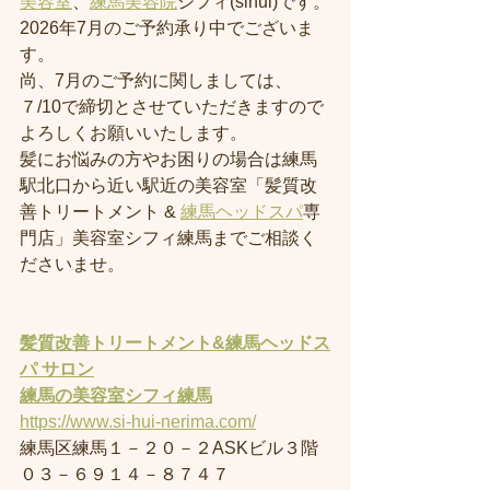
美容室
、
練馬美容院
シフィ(sihui)です。
2026年7月のご予約承り中でございま
す。
尚、7月のご予約に関しましては、
７/10で締切とさせていただきますので
よろしくお願いいたします。
髪にお悩みの方やお困りの場合は練馬
駅北口から近い駅近の美容室「髪質改
善トリートメント & 
練馬ヘッドスパ
専
門店」美容室シフィ練馬までご相談く
ださいませ。
髪質改善トリートメント&練馬ヘッドス
パ サロン
練馬の美容室
シフィ練馬
https://www.si-hui-nerima.com/
練馬区練馬１－２０－２ASKビル３階
０３－６９１４－８７４７