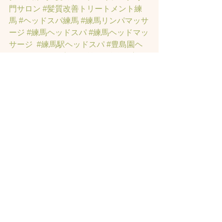
門サロン
#髪質改善トリートメント練
馬
#ヘッドスパ練馬
#練馬リンパマッサ
ージ
#練馬ヘッドスパ
#練馬ヘッドマッ
サージ
#練馬駅ヘッドスパ
#豊島園ヘ
ッドスパ
#髪改善
#髪質
#脳疲労改善
#
東京ヘッドスパ
#トステアトリートメ
ント
#ヘッドスパ練馬駅
#髪質改善練馬
区
#ヘッドスパ東京
#睡眠美容
#髪質改
善50代美容院
#練馬ヒト幹細胞
#東京ヒ
ト幹細胞
#ヒト幹細胞薄毛
#再生医療
#
スカルプ頭皮
#ヒト幹細胞スカルプサ
ロン
#ヒト幹細胞東京
#ヒト幹細胞培養
液
#ヒト幹細胞トリートメント
#ヒト幹
細胞ヘッドスパ東京
#ヒト幹細胞美容
室
#薄毛女性のお悩みサロン
#薄毛でお
悩みサロン
#東京ヒト幹細胞ヘッドス
パ
#薄毛でお悩みの方のサロン
#薄毛専
門美容室
#女性の薄毛専門サロン
#育毛