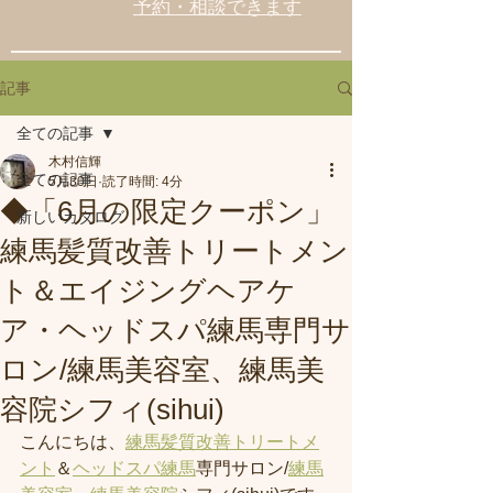
予約・相談できます
記事
全ての記事
木村信輝
全ての記事
5月30日
読了時間: 4分
◆「6月の限定クーポン」
新しいカタログ
練馬髪質改善トリートメン
ト＆エイジングヘアケ
ア・ヘッドスパ練馬専門サ
ロン/練馬美容室、練馬美
容院シフィ(sihui)
こんにちは、
練馬髪質改善トリートメ
ント
＆
ヘッドスパ練馬
専門サロン/
練馬