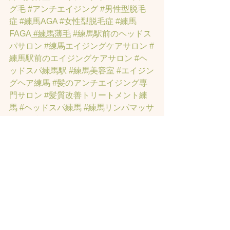
グ毛
#アンチエイジング
#男性型脱毛
症
#練馬AGA
#女性型脱毛症
#練馬
FAGA
 #練馬薄毛
#練馬駅前のヘッドス
パサロン
#練馬エイジングケアサロン
#
練馬駅前のエイジングケアサロン
#ヘ
ッドスパ練馬駅
#練馬美容室
#エイジン
グヘア練馬
#髪のアンチエイジング専
門サロン
#髪質改善トリートメント練
馬
#ヘッドスパ練馬
#練馬リンパマッサ
ージ
#練馬ヘッドスパ
#練馬ヘッドマッ
サージ
#練馬駅ヘッドスパ
#豊島園ヘ
ッドスパ
#髪改善
#髪質
#脳疲労改善
#
東京ヘッドスパ
#トステアトリートメ
ント
#ヘッドスパ練馬駅
#髪質改善練馬
区
#ヘッドスパ東京
#睡眠美容
#髪質改
善50代美容院
#練馬ヒト幹細胞
#東京ヒ
ト幹細胞
#ヒト幹細胞薄毛
#再生医療
#
スカルプ頭皮
#ヒト幹細胞スカルプサ