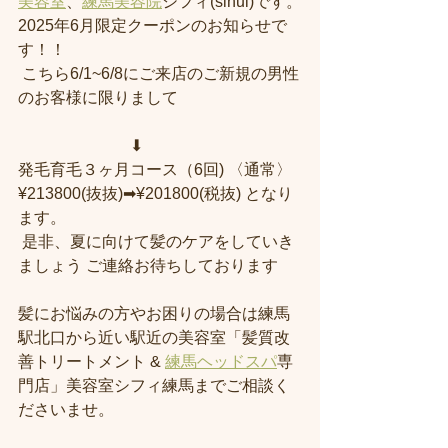
美容室
、
練馬美容院
シフィ(sihui)です。
2025年6月限定クーポンのお知らせで
す！！
 こちら6/1~6/8にご来店のご新規の男性
のお客様に限りまして 
　　　　　　　⬇︎ 
発毛育毛３ヶ月コース（6回) 〈通常〉
¥213800(抜抜)➡︎¥201800(税抜) となり
ます。
 是非、夏に向けて髪のケアをしていき
ましょう ご連絡お待ちしております
髪にお悩みの方やお困りの場合は練馬
駅北口から近い駅近の美容室「髪質改
善トリートメント & 
練馬ヘッドスパ
専
門店」美容室シフィ練馬までご相談く
ださいませ。