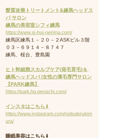
髪質改善トリートメント&練馬ヘッドス
パ サロン
練馬の美容室
シフィ練馬
https://www.si-hui-nerima.com/
練馬区練馬１－２０－２ASKビル３階
０３－６９１４－８７４７
練馬、桜台、豊島園
ヒト幹細胞スカルプケア(発毛育毛)＆ 
練馬ヘッドスパ /女性の薄毛専門サロン
【PARK練馬】
https://park.hp.peraichi.com/
インスタはこちら
⬇︎
https://www.instagram.com/nobuterukim
ura/
睡眠美容はこちら
⬇︎