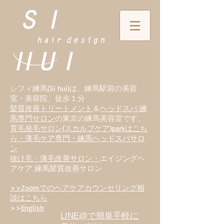
シフィ練馬(Si hui)は、
練
馬駅前の美容
室・美容院、徒歩１分
髪質改善トリートメント
＆
ヘッドスパ 練
馬専門サロン
の東京の練馬美容室です。
育毛発毛サロン(スカルプケア)parkはこち
ら・薄毛ケア専門・練馬ヘッドスパサロ
ン
抜け毛・薄毛改善サロン・
エイジングヘ
アケア 練馬髪質改善サロン
>>Zoomでのヘアケアカウンセリング相
談はこちら
>>
English
LINE@で簡単手軽に