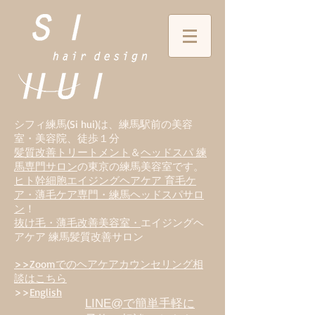
シフィ練馬(Si hui)は、
練
馬駅前の美容
室・美容院、徒歩１分
髪質改善トリートメント
＆
ヘッドスパ 練
馬専門サロン
の東京の練馬美容室です。
ヒト幹細胞エイジングヘアケア 育毛ケ
ア・薄毛ケア専門・練馬ヘッドスパサロ
ン
！
抜け毛・薄毛改善美容室・
エイジングヘ
アケア 練馬髪質改善サロン
>>Zoomでのヘアケアカウンセリング相
談はこちら
>>
English
LINE@で簡単手軽に