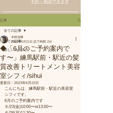
予約・相談できます
記事
全ての記事
木村信輝
全ての記事
2023年6月21日
読了時間: 2分
◆「6月のご予約案内で
新しいカタログ
す〜」練馬駅前・駅近の髪
質改善トリートメント美容
室シフィ/sihui
更新日：
2023年6月22日
こんにちは、練馬駅前・駅近の美容室
シフィです。
6月のご予約案内です
６/23(金)10:00〜or13:00〜
６/26(月)11:30〜