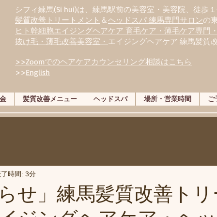
シフィ練馬(Si hui)は、
練
馬駅前の美容室・美容院、徒歩１
髪質改善トリートメント
＆
ヘッドスパ 練馬専門サロン
の
ヒト幹細胞エイジングヘアケア 育毛ケア・薄毛ケア専門
抜け毛・薄毛改善美容室・
エイジングヘアケア 練馬髪質
>>Zoomでのヘアケアカウンセリング相談はこちら
>>
English
金
髪質改善メニュー
ヘッドスパ
場所・営業時間
ご
了時間: 3分
らせ」練馬髪質改善トリ