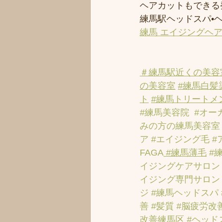
ヘアカットもできる
練馬駅ヘッドスパ•
練馬 エイジングヘ
＃練馬駅近くの美容
の美容室
#練馬白髪
ト
#練馬トリートメ
#練馬美容院
#オー
みの方の練馬美容室
ア
#エイジング毛
#
FAGA
 #練馬薄毛
#
イジングケアサロン
イジング専門サロン
ジ
#練馬ヘッドスパ
善
#髪質
#脳疲労改
改善練馬区
#ヘッド