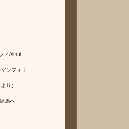
sihui 
容室シフィ！
より） 
ィ練馬へ・・