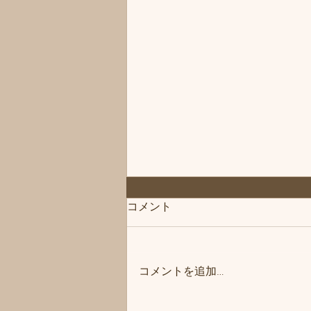
◆「お知らせ」練馬髪質改善
コメント
トリートメント＆エイジング
ヘアケア・ヘッドスパ練馬専
こんにちは、練馬髪質改善トリー
門サロン/練馬美容室、練馬美
トメント＆ヘッドスパ練馬専門サ
容院シフィ(sihui)
コメントを追加…
ロン/練馬美容室、練馬美容院シ
フィ(sihui)です。 当サロンのヘア