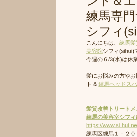
ント＆エ
練馬専門
シフィ(sih
こんにちは、
練馬髪
美容院
シフィ(sihui
今週の６/3(水)
髪にお悩みの方やお
ト & 
練馬ヘッドスパ
髪質改善トリートメ
練馬の美容室
シフィ
https://www.si-hui-n
練馬区練馬１－２０