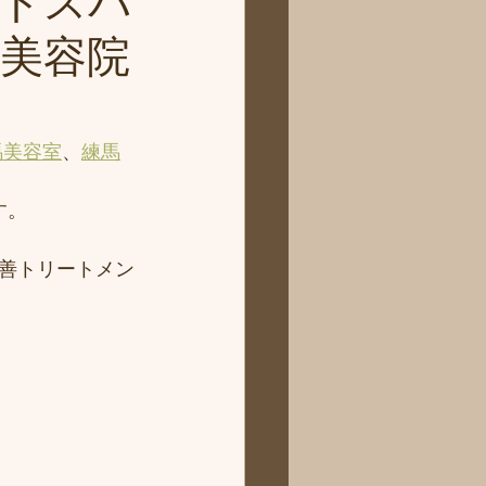
ドスパ
馬美容院
馬美容室
、
練馬
す。
善トリートメン