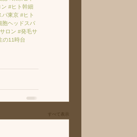
ロン
#ヒト幹細
スパ東京
#ヒト
細胞ヘッドスパ
毛サロン
#発毛サ
生の11時台
すべて表示