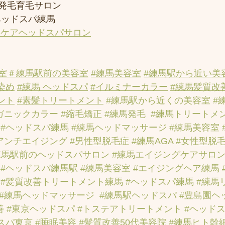
発毛育毛サロン
ヘッドスパ練馬
アケアヘッドスパサロン
室
＃練馬駅前の美容室
#練馬美容室
#練馬駅から近い美
染め
#練馬 ヘッドスパ
#イルミナーカラー
#練馬髪質改
ント
#素髪トリートメント
#練馬駅から近くの美容室
#
ガニックカラー
#縮毛矯正
#練馬発毛
#練馬トリートメ
#ヘッドスパ練馬
#練馬ヘッドマッサージ
#練馬美容室
アンチエイジング
#男性型脱毛症
#練馬AGA
#女性型脱
練馬駅前のヘッドスパサロン
#練馬エイジングケアサロ
#ヘッドスパ練馬駅
#練馬美容室
#エイジングヘア練馬
#髪質改善トリートメント練馬
#ヘッドスパ練馬
#練馬
#練馬ヘッドマッサージ
#練馬駅ヘッドスパ
#豊島園ヘ
善
#東京ヘッドスパ
#トステアトリートメント
#ヘッド
スパ東京
#睡眠美容
#髪質改善50代美容院
#練馬ヒト幹