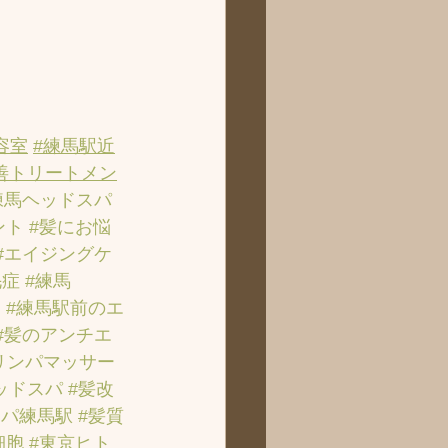
容室
#練馬駅近
善トリートメン
練馬ヘッドスパ
ント
#髪にお悩
#エイジングケ
毛症
#練馬
ン
#練馬駅前のエ
#髪のアンチエ
リンパマッサー
ッドスパ
#髪改
スパ練馬駅
#髪質
細胞
#東京ヒト