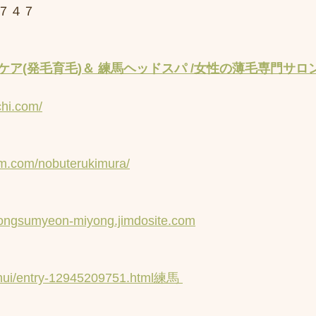
７４７
ア(発毛育毛)＆ 練馬ヘッドスパ /女性の薄毛専門サロン
chi.com/
am.com/nobuterukimura/
yongsumyeon-miyong.jimdosite.com
inhui/entry-12945209751.html練馬 