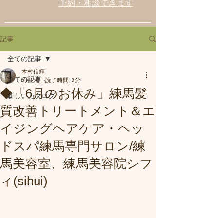
予約・相談できます
記事
全ての記事
木村信輝
全ての記事
5月29日
読了時間: 3分
◆「6月のお休み」練馬髪
新しいカタログ
質改善トリートメント＆エ
イジングヘアケア・ヘッ
ドスパ練馬専門サロン/練
馬美容室、練馬美容院シフ
ィ(sihui)