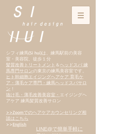
シフィ練馬(Si hui)は、
練
馬駅前の美容
室・美容院、徒歩１分
髪質改善トリートメント
＆
ヘッドスパ 練
馬専門サロン
の東京の練馬美容室です。
ヒト幹細胞エイジングヘアケア 育毛ケ
ア・薄毛ケア専門・練馬ヘッドスパサロ
ン
！
抜け毛・薄毛改善美容室・
エイジングヘ
アケア 練馬髪質改善サロン
>>Zoomでのヘアケアカウンセリング相
談はこちら
>>
English
LINE@で簡単手軽に