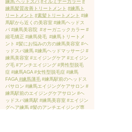
練馬 ヘッドスパ
#イルミナーカラー
#
練馬髪質改善トリートメント
#練馬ト
リートメント
#素髪トリートメント
#練
馬駅から近くの美容室
#練馬ヘッドス
パ
#練馬美容院
#オーガニックカラー
#
縮毛矯正
#練馬発毛
#練馬トリートメ
ント
#髪にお悩みの方の練馬美容室
#ヘ
ッドスパ練馬
#練馬ヘッドマッサージ
#
練馬美容室
#エイジングケア
#エイジン
グ毛
#アンチエイジング
#男性型脱毛
症
#練馬AGA
#女性型脱毛症
#練馬
FAGA
 #練馬薄毛
#練馬駅前のヘッドス
パサロン
#練馬エイジングケアサロン
#
練馬駅前のエイジングケアサロン
#ヘ
ッドスパ練馬駅
#練馬美容室
#エイジン
グヘア練馬
#髪のアンチエイジング専
門サロン
#髪質改善トリートメント練
馬
#ヘッドスパ練馬
#練馬リンパマッサ
ージ
#練馬ヘッドスパ
#練馬ヘッドマッ