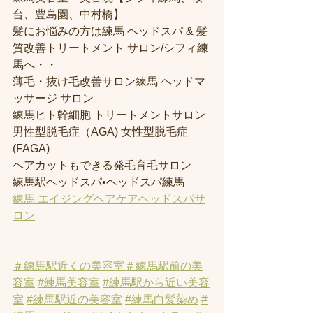
台、豊島園、中村橋】
髪にお悩みの方は練馬 ヘッドスパ & 髪
質改善トリートメント サロン/シフィ練
馬へ・・
薄毛・抜け毛改善サロン練馬 ヘッドマ
ッサージ サロン
練馬ヒト幹細胞 トリートメントサロン
男性型脱毛症（AGA) 女性型脱毛症 
(FAGA)
ヘアカットもできる発毛育毛サロン
練馬駅ヘッドスパ•ヘッドスパ練馬
練馬 エイジングヘアケアヘッドスパサ
ロン
＃練馬駅近くの美容室
＃練馬駅前の美
容室
#練馬美容室
#練馬駅から近い美容
室
#練馬駅近の美容室
#練馬白髪染め
#