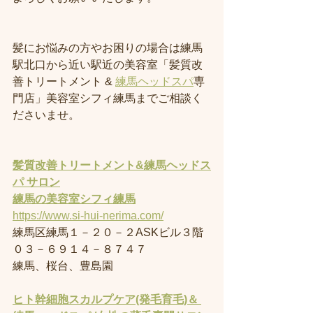
髪にお悩みの方やお困りの場合は練馬
駅北口から近い駅近の美容室「髪質改
善トリートメント & 
練馬ヘッドスパ
専
門店」美容室シフィ練馬までご相談く
ださいませ。
髪質改善トリートメント&練馬ヘッドス
パ サロン
練馬の美容室
シフィ練馬
https://www.si-hui-nerima.com/
練馬区練馬１－２０－２ASKビル３階
０３－６９１４－８７４７
練馬、桜台、豊島園
ヒト幹細胞スカルプケア(発毛育毛)＆ 