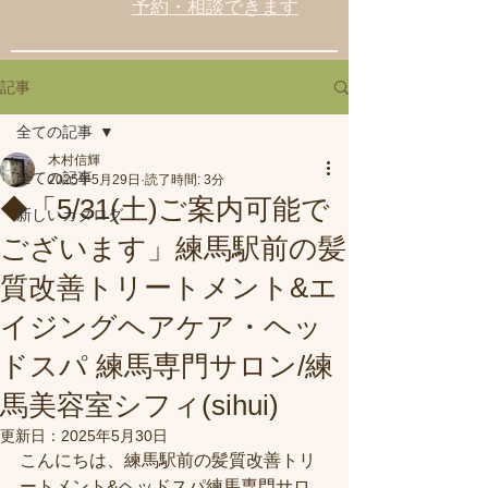
予約・相談できます
記事
全ての記事
木村信輝
全ての記事
2025年5月29日
読了時間: 3分
◆「5/31(土)ご案内可能で
新しいカタログ
ございます」練馬駅前の髪
質改善トリートメント&エ
イジングヘアケア・ヘッ
ドスパ 練馬専門サロン/練
馬美容室シフィ(sihui)
更新日：
2025年5月30日
こんにちは、練馬駅前の髪質改善トリ
ートメント&ヘッドスパ練馬専門サロ