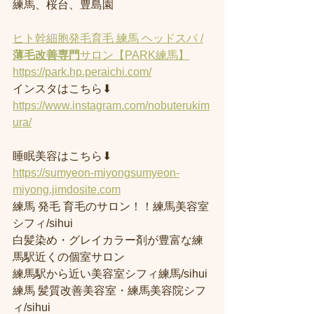
練馬、桜台、豊島園
ヒト幹細胞発毛育毛 練馬 ヘッドスパ /
薄毛改善専門
サロン【PARK練馬】
https://park.hp.peraichi.com/
インスタはこちら⬇︎
https://www.instagram.com/nobuterukim
ura/
睡眠美容はこちら⬇︎
https://sumyeon-miyongsumyeon-
miyong.jimdosite.com
練馬 発毛 育毛のサロン！！練馬美容室
シフィ/sihui 
白髪染め・グレイカラー剤が豊富な練
馬駅近くの個室サロン
練馬駅から近い美容室シフィ練馬/sihui 
練馬 髪質改善美容室・練馬美容院シフ
ィ/sihui 