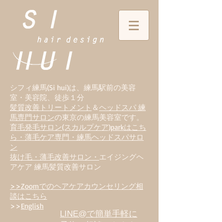
シフィ練馬(Si hui)は、
練
馬駅前の美容
室・美容院、徒歩１分
髪質改善トリートメント
＆
ヘッドスパ 練
馬専門サロン
の東京の練馬美容室です。
育毛発毛サロン(スカルプケア)parkはこち
ら・薄毛ケア専門・練馬ヘッドスパサロ
ン
抜け毛・薄毛改善サロン・
エイジングヘ
アケア 練馬髪質改善サロン
>>Zoomでのヘアケアカウンセリング相
談はこちら
>>
English
LINE@で簡単手軽に