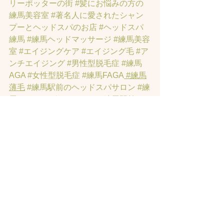
リーポッターの街
#髪にお悩みの方の
練馬美容室
#著名人に愛されたシャン
プーとヘッドスパのお店
#ヘッドスパ
練馬
#練馬ヘッドマッサージ
#練馬美容
室
#エイジングケア
#エイジング毛
#ア
ンチエイジング
#男性型脱毛症
#練馬
AGA
#女性型脱毛症
#練馬FAGA
 #練馬
薄毛
#練馬駅前のヘッドスパサロン
#練
馬エイジングケアサロン
#練馬駅前の
エイジングケアサロン
#ヘッドスパ練
馬駅
#練馬美容室
#エイジングヘア練
馬
#髪のアンチエイジング専門サロン
#
髪質改善トリートメント練馬
#ヘッド
スパ練馬
#練馬リンパマッサージ
#練馬
ヘッドスパ
#練馬ヘッドマッサージ
#ホ
ットペッパービューティーの口コミあ
てにならない
#練馬駅ヘッドスパ
#豊島
園ヘッドスパ
#髪改善
#髪質
#脳疲労改
善
#東京ヘッドスパ
#トステアトリート