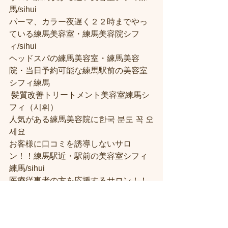
馬/sihui 
パーマ、カラー夜遅く２２時までやっ
ている練馬美容室・練馬美容院シフ
ィ/sihui 
ヘッドスパの練馬美容室・練馬美容
院・当日予約可能な練馬駅前の美容室
シフィ練馬
 髪質改善トリートメント美容室練馬シ
フィ（시휘） 
人気がある練馬美容院に한국 분도 꼭 오
세요 
お客様に口コミを誘導しないサロ
ン！！練馬駅近・駅前の美容室シフィ
練馬/sihui
医療従事者の方を応援するサロン！！
練馬駅近くの美容室シフィ練馬/sihui
「私たちにできること」　プライベー
ト個室サロン　シフィ練馬