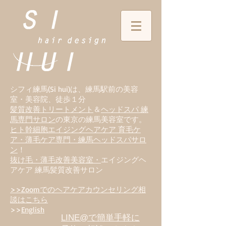
シフィ練馬(Si hui)は、
練
馬駅前の美容
室・美容院、徒歩１分
髪質改善トリートメント
＆
ヘッドスパ 練
馬専門サロン
の東京の練馬美容室です。
ヒト幹細胞エイジングヘアケア 育毛ケ
ア・薄毛ケア専門・練馬ヘッドスパサロ
ン
！
抜け毛・薄毛改善美容室・
エイジングヘ
アケア 練馬髪質改善サロン
>>Zoomでのヘアケアカウンセリング相
談はこちら
>>
English
LINE@で簡単手軽に